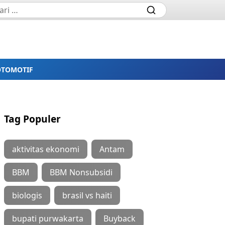
OTOMOTIF
Tag Populer
aktivitas ekonomi
Antam
BBM
BBM Nonsubsidi
biologis
brasil vs haiti
bupati purwakarta
Buyback