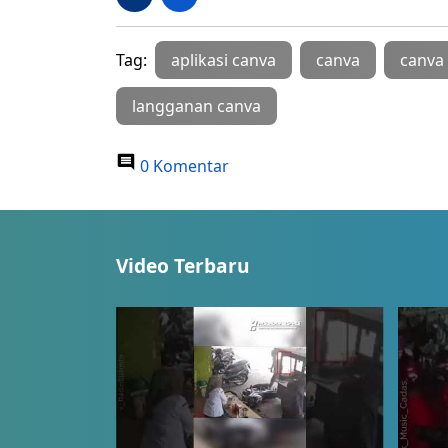
Tag:
aplikasi canva
canva
canva
langganan canva
0 Komentar
Video Terbaru