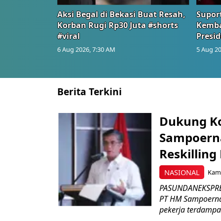
Aksi Begal di Bekasi Buat Resah,
Suport
Korban Rugi Rp30 Juta #shorts
Kemba
#viral
Presid
6 Aug 2026, 7:30 AM
5 Aug 20
Berita Terkini
Dukung K
Sampoerna
Reskilling
NASIONAL
Kami
PASUNDANEKSPRES
PT HM Sampoerna
pekerja terdampa