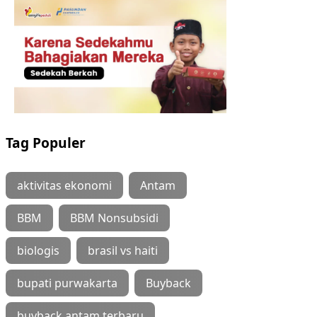
Tag Populer
aktivitas ekonomi
Antam
BBM
BBM Nonsubsidi
biologis
brasil vs haiti
bupati purwakarta
Buyback
buyback antam terbaru