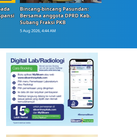
bada
Bincang-bincang Pasundan:
spansi
Bersama anggota DPRD Kab.
Subang Fraksi PKB
5 Aug 2026, 4:44 AM