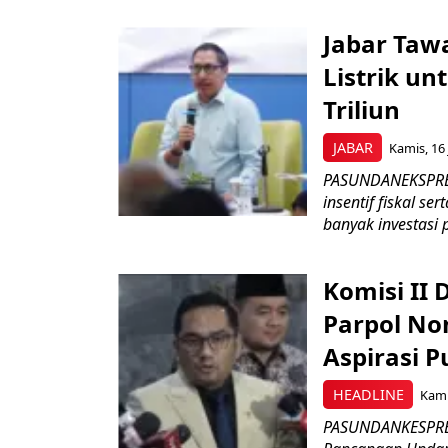
Jabar Tawa
Listrik un
Triliun
JABAR
Kamis, 16 
PASUNDANEKSPRES
insentif fiskal s
banyak investasi 
Komisi II
Parpol No
Aspirasi P
HEADLINE
Kami
PASUNDANKESPRES