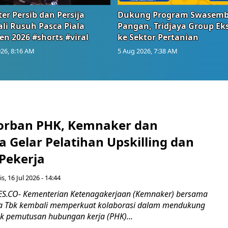
er Persib dan Persija
Dukung Program Swasem
li Rusuh Pasca Piala
Pangan, Tridjaya Group Ek
en 2026 #shorts #viral
ke Sektor Pertanian
26, 8:16 AM
5 Aug 2026, 7:38 AM
orban PHK, Kemnaker dan
 Gelar Pelatihan Upskilling dan
 Pekerja
s, 16 Jul 2026 - 14:44
.CO- Kementerian Ketenagakerjaan (Kemnaker) bersama
 Tbk kembali memperkuat kolaborasi dalam mendukung
k pemutusan hubungan kerja (PHK)...