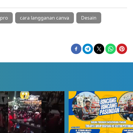
 pro
cara langganan canva
Desain