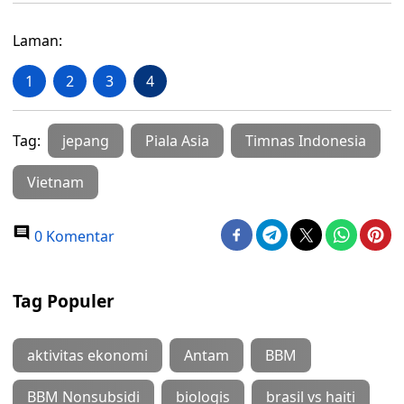
Laman:
1
2
3
4
Tag:
jepang
Piala Asia
Timnas Indonesia
Vietnam
0 Komentar
Tag Populer
aktivitas ekonomi
Antam
BBM
BBM Nonsubsidi
biologis
brasil vs haiti