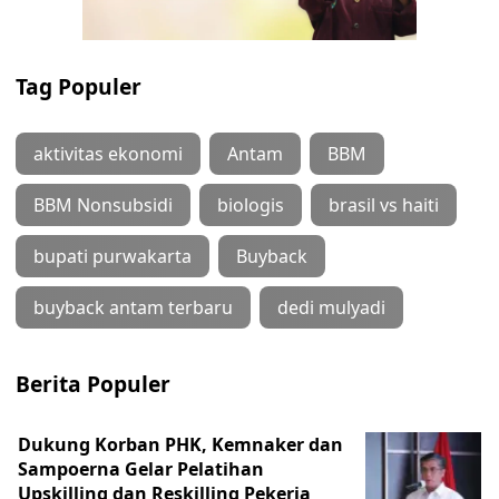
Tag Populer
aktivitas ekonomi
Antam
BBM
BBM Nonsubsidi
biologis
brasil vs haiti
bupati purwakarta
Buyback
buyback antam terbaru
dedi mulyadi
Berita Populer
Dukung Korban PHK, Kemnaker dan
Sampoerna Gelar Pelatihan
Upskilling dan Reskilling Pekerja