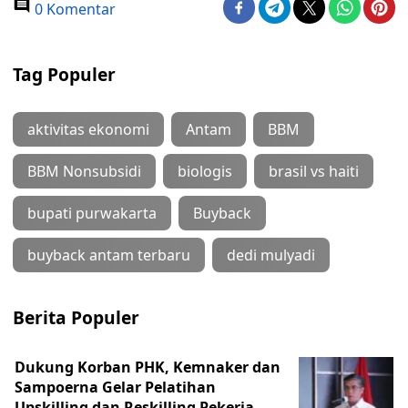
0 Komentar
Tag Populer
aktivitas ekonomi
Antam
BBM
BBM Nonsubsidi
biologis
brasil vs haiti
bupati purwakarta
Buyback
buyback antam terbaru
dedi mulyadi
Berita Populer
Dukung Korban PHK, Kemnaker dan
Sampoerna Gelar Pelatihan
Upskilling dan Reskilling Pekerja