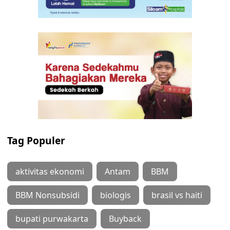
Tag Populer
aktivitas ekonomi
Antam
BBM
BBM Nonsubsidi
biologis
brasil vs haiti
bupati purwakarta
Buyback