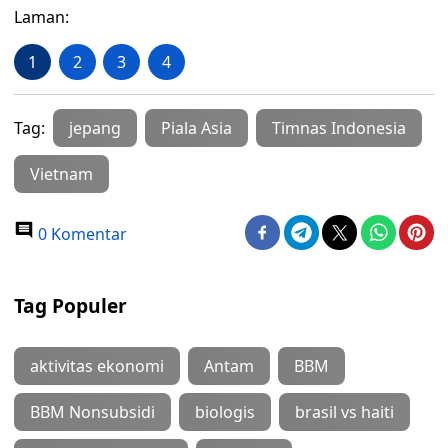
Laman:
1
2
3
4
Tag:
jepang
Piala Asia
Timnas Indonesia
Vietnam
0 Komentar
Tag Populer
aktivitas ekonomi
Antam
BBM
BBM Nonsubsidi
biologis
brasil vs haiti