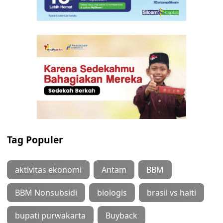
Tag Populer
aktivitas ekonomi
Antam
BBM
BBM Nonsubsidi
biologis
brasil vs haiti
bupati purwakarta
Buyback