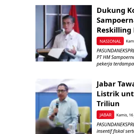
Dukung K
Sampoerna
Reskilling
NASIONAL
Kami
PASUNDANEKSPRES
PT HM Sampoerna
pekerja terdampa
Jabar Tawa
Listrik un
Triliun
JABAR
Kamis, 16 
PASUNDANEKSPRES
insentif fiskal s