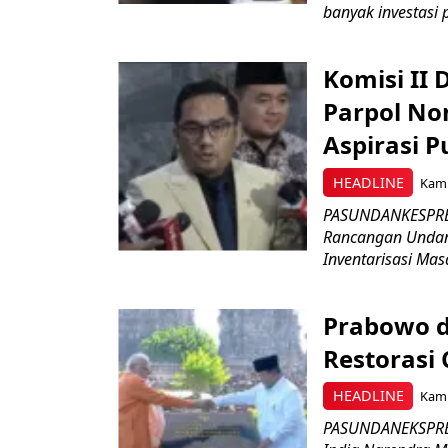
banyak investasi 
Komisi II
Parpol No
Aspirasi P
HEADLINE
Kami
PASUNDANKESPRES
Rancangan Undan
Inventarisasi Mas
Prabowo d
Restorasi
HEADLINE
Kami
PASUNDANEKSPRES