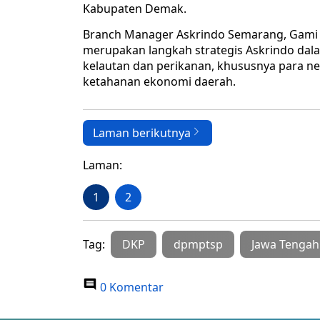
Kabupaten Demak.
Branch Manager Askrindo Semarang, Gami A
merupakan langkah strategis Askrindo dal
kelautan dan perikanan, khususnya para n
ketahanan ekonomi daerah.
Laman berikutnya
Laman:
1
2
Tag:
DKP
dpmptsp
Jawa Tengah
0 Komentar