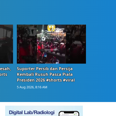
Resah,
Suporter Persib dan Persija
orts
Kembali Rusuh Pasca Piala
Presiden 2026 #shorts #viral
5 Aug 2026, 8:16 AM