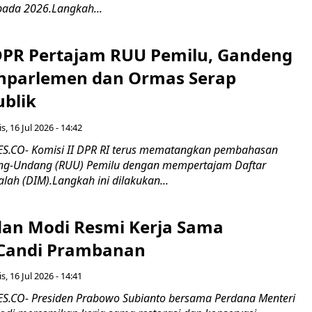
pada 2026.Langkah...
 DPR Pertajam RUU Pemilu, Gandeng
nparlemen dan Ormas Serap
ublik
s, 16 Jul 2026 - 14:42
.CO- Komisi II DPR RI terus mematangkan pembahasan
g-Undang (RUU) Pemilu dengan mempertajam Daftar
alah (DIM).Langkah ini dilakukan...
an Modi Resmi Kerja Sama
 Candi Prambanan
s, 16 Jul 2026 - 14:41
.CO- Presiden Prabowo Subianto bersama Perdana Menteri