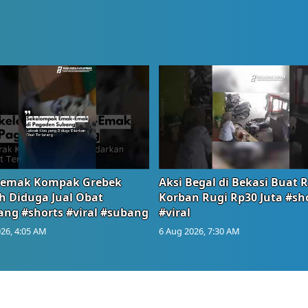
emak Kompak Grebek
Aksi Begal di Bekasi Buat 
 Diduga Jual Obat
Korban Rugi Rp30 Juta #sh
ang #shorts #viral #subang
#viral
26, 4:05 AM
6 Aug 2026, 7:30 AM