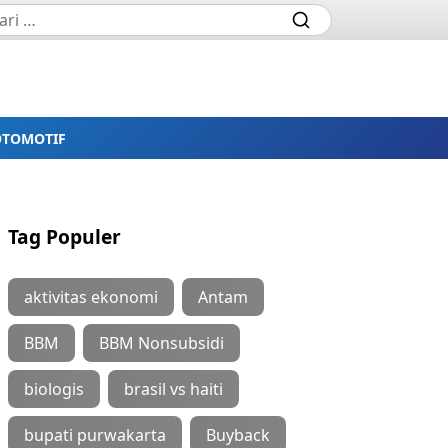
OTOMOTIF
Tag Populer
aktivitas ekonomi
Antam
BBM
BBM Nonsubsidi
biologis
brasil vs haiti
bupati purwakarta
Buyback