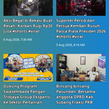
Aksi Begal di Bekasi Buat
Suporter Persib dan
Resah, Korban Rugi Rp30
Persija Kembali Rusuh
Juta #shorts #viral
Pasca Piala Presiden 2026
#shorts #viral
6 Aug 2026, 7:30 AM
5 Aug 2026, 8:16 AM
Dukung Program
Bincang-bincang
Swasembada Pangan,
Pasundan: Bersama
Tridjaya Group Ekspansi
anggota DPRD Kab.
ke Sektor Pertanian
Subang Fraksi PKB