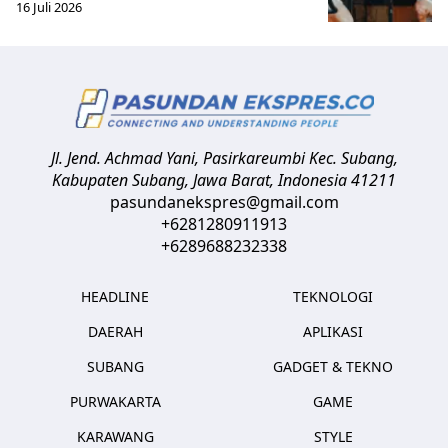
16 Juli 2026
Jl. Jend. Achmad Yani, Pasirkareumbi
Kec. Subang,
Kabupaten Subang, Jawa Barat
,
Indonesia
41211
pasundanekspres@gmail.com
+6281280911913
+6289688232338
HEADLINE
TEKNOLOGI
DAERAH
APLIKASI
SUBANG
GADGET & TEKNO
PURWAKARTA
GAME
KARAWANG
STYLE