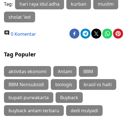
Tag:
hari raya idul adha
kurban
muslim
sholat 'ied
0 Komentar
Tag Populer
aktivitas ekonomi
Antam
BBM
BBM Nonsubsidi
biologis
brasil vs haiti
bupati purwakarta
Buyback
buyback antam terbaru
dedi mulyadi