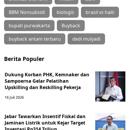
BBM Nonsubsidi
biologis
brasil vs haiti
bupati purwakarta
Buyback
buyback antam terbaru
dedi mulyadi
Berita Populer
Dukung Korban PHK, Kemnaker dan
Sampoerna Gelar Pelatihan
Upskilling dan Reskilling Pekerja
16 Juli 2026
Jabar Tawarkan Insentif Fiskal dan
Jaminan Listrik untuk Kejar Target
Investasi Rp314 Triliun