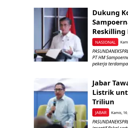
Dukung K
Sampoerna
Reskilling
NASIONAL
Kami
PASUNDANEKSPRES
PT HM Sampoerna
pekerja terdampa
Jabar Tawa
Listrik un
Triliun
JABAR
Kamis, 16 
PASUNDANEKSPRES
insentif fiskal s