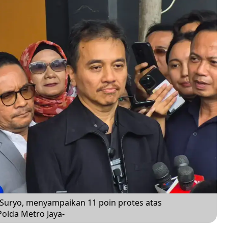
y Suryo, menyampaikan 11 poin protes atas
olda Metro Jaya-