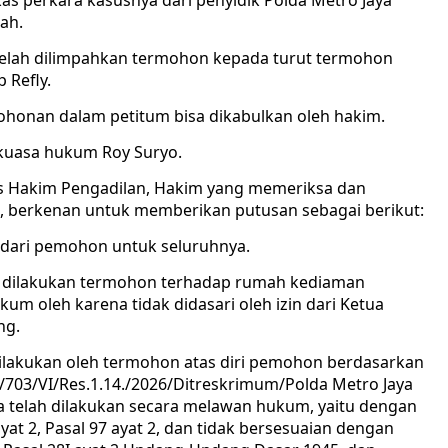
kas perkara kasusnya dari penyidik Polda Metro Jaya
sah.
telah dilimpahkan termohon kepada turut termohon
 Refly.
honan dalam petitum bisa dikabulkan oleh hakim.
kuasa hukum Roy Suryo.
is Hakim Pengadilan, Hakim yang memeriksa dan
, berkenan untuk memberikan putusan sebagai berikut:
dari pemohon untuk seluruhnya.
 dilakukan termohon terhadap rumah kediaman
m oleh karena tidak didasari oleh izin dari Ketua
ng.
lakukan oleh termohon atas diri pemohon berdasarkan
703/VI/Res.1.14./2026/Ditreskrimum/Polda Metro Jaya
na telah dilakukan secara melawan hukum, yaitu dengan
ayat 2, Pasal 97 ayat 2, dan tidak bersesuaian dengan