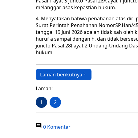
Pasal 1 ayat 3 juncto Pasal 28A ayat 1 junc
melanggar asas kepastian hukum.
4. Menyatakan bahwa penahanan atas diri
Surat Perintah Penahanan NomorSP.Han/458
tanggal 19 Juni 2026 adalah tidak sah oleh 
huruf a sampai dengan h, dan tidak bersesu
juncto Pasal 28I ayat 2 Undang-Undang Das
hukum.
Laman berikutnya
Laman:
1
2
0 Komentar