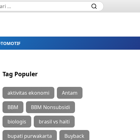
OTOMOTIF
Tag Populer
aktivitas ekonomi
Antam
BBM
BBM Nonsubsidi
biologis
brasil vs haiti
bupati purwakarta
Buyback