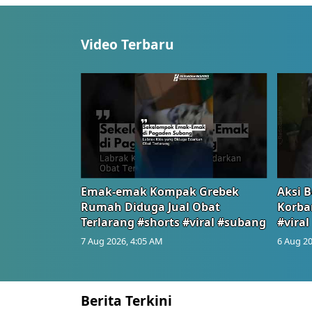
Video Terbaru
Emak-emak Kompak Grebek
Aksi B
Rumah Diduga Jual Obat
Korba
Terlarang #shorts #viral #subang
#viral
7 Aug 2026, 4:05 AM
6 Aug 20
Berita Terkini