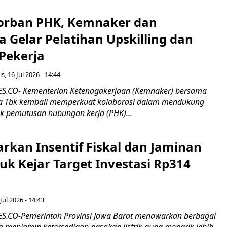
orban PHK, Kemnaker dan
 Gelar Pelatihan Upskilling dan
 Pekerja
s, 16 Jul 2026 - 14:44
.CO- Kementerian Ketenagakerjaan (Kemnaker) bersama
 Tbk kembali memperkuat kolaborasi dalam mendukung
k pemutusan hubungan kerja (PHK)...
rkan Insentif Fiskal dan Jaminan
tuk Kejar Target Investasi Rp314
Jul 2026 - 14:43
.CO-Pemerintah Provinsi Jawa Barat menawarkan berbagai
erta menjamin ketersediaan pasokan listrik guna menarik lebih