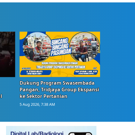
Dukung Program Swasembada
Pangan, Tridjaya Group Ekspansi
l
ke Sektor Pertanian
5 Aug 2026, 7:38 AM