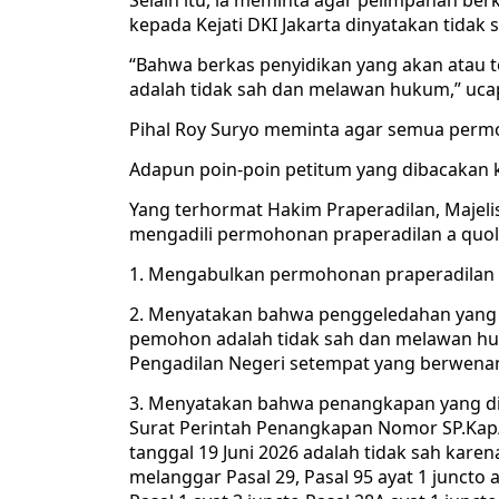
Selain itu, ia meminta agar pelimpahan ber
kepada Kejati DKI Jakarta dinyatakan tidak 
“Bahwa berkas penyidikan yang akan atau 
adalah tidak sah dan melawan hukum,” ucap
Pihal Roy Suryo meminta agar semua permo
Adapun poin-poin petitum yang dibacakan 
Yang terhormat Hakim Praperadilan, Majel
mengadili permohonan praperadilan a quol
1. Mengabulkan permohonan praperadilan 
2. Menyatakan bahwa penggeledahan yang
pemohon adalah tidak sah dan melawan huku
Pengadilan Negeri setempat yang berwena
3. Menyatakan bahwa penangkapan yang di
Surat Perintah Penangkapan Nomor SP.Kap/
tanggal 19 Juni 2026 adalah tidak sah kare
melanggar Pasal 29, Pasal 95 ayat 1 juncto 