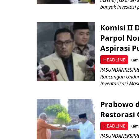
banyak investasi 
Komisi II
Parpol No
Aspirasi P
HEADLINE
Kami
PASUNDANKESPRES
Rancangan Undan
Inventarisasi Mas
Prabowo d
Restorasi
HEADLINE
Kami
PASUNDANEKSPRES