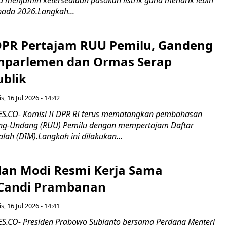
pada 2026.Langkah...
 DPR Pertajam RUU Pemilu, Gandeng
nparlemen dan Ormas Serap
ublik
s, 16 Jul 2026 - 14:42
.CO- Komisi II DPR RI terus mematangkan pembahasan
g-Undang (RUU) Pemilu dengan mempertajam Daftar
alah (DIM).Langkah ini dilakukan...
an Modi Resmi Kerja Sama
 Candi Prambanan
s, 16 Jul 2026 - 14:41
.CO- Presiden Prabowo Subianto bersama Perdana Menteri