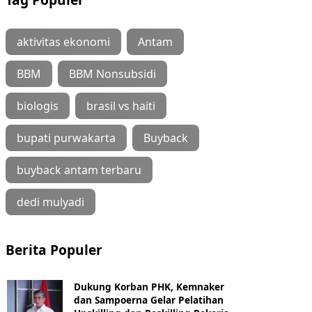
aktivitas ekonomi
Antam
BBM
BBM Nonsubsidi
biologis
brasil vs haiti
bupati purwakarta
Buyback
buyback antam terbaru
dedi mulyadi
Berita Populer
Dukung Korban PHK, Kemnaker
dan Sampoerna Gelar Pelatihan