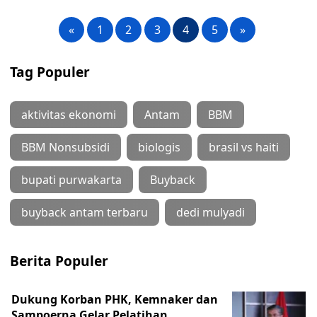
«
1
2
3
4
5
»
Tag Populer
aktivitas ekonomi
Antam
BBM
BBM Nonsubsidi
biologis
brasil vs haiti
bupati purwakarta
Buyback
buyback antam terbaru
dedi mulyadi
Berita Populer
Dukung Korban PHK, Kemnaker dan
Sampoerna Gelar Pelatihan