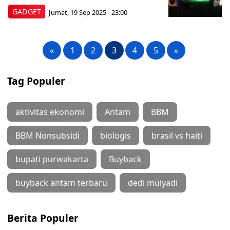
GADGET
Jumat, 19 Sep 2025 - 23:00
«
1
2
3
4
5
»
Tag Populer
aktivitas ekonomi
Antam
BBM
BBM Nonsubsidi
biologis
brasil vs haiti
bupati purwakarta
Buyback
buyback antam terbaru
dedi mulyadi
Berita Populer