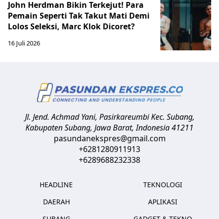
John Herdman Bikin Terkejut! Para
Pemain Seperti Tak Takut Mati Demi
Lolos Seleksi, Marc Klok Dicoret?
16 Juli 2026
Jl. Jend. Achmad Yani, Pasirkareumbi
Kec. Subang,
Kabupaten Subang, Jawa Barat
,
Indonesia
41211
pasundanekspres@gmail.com
+6281280911913
+6289688232338
HEADLINE
TEKNOLOGI
DAERAH
APLIKASI
SUBANG
GADGET & TEKNO