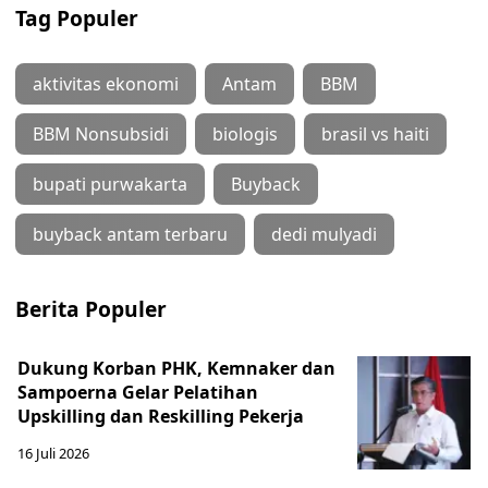
Tag Populer
aktivitas ekonomi
Antam
BBM
BBM Nonsubsidi
biologis
brasil vs haiti
bupati purwakarta
Buyback
buyback antam terbaru
dedi mulyadi
Berita Populer
Dukung Korban PHK, Kemnaker dan
Sampoerna Gelar Pelatihan
Upskilling dan Reskilling Pekerja
16 Juli 2026