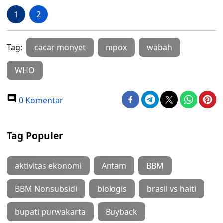
1
2
Tag:
cacar monyet
mpox
wabah
WHO
0 Komentar
Tag Populer
aktivitas ekonomi
Antam
BBM
BBM Nonsubsidi
biologis
brasil vs haiti
bupati purwakarta
Buyback