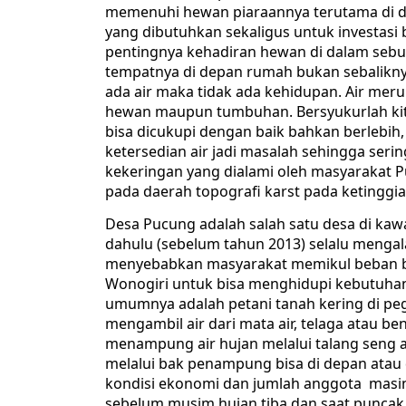
memenuhi hewan piaraannya terutama di d
yang dibutuhkan sekaligus untuk investasi
pentingnya kehadiran hewan di dalam seb
tempatnya di depan rumah bukan sebaliknya
ada air maka tidak ada kehidupan. Air mer
hewan maupun tumbuhan. Bersyukurlah kita
bisa dicukupi dengan baik bahkan berlebih,
ketersedian air jadi masalah sehingga seri
kekeringan yang dialami oleh masyarakat 
pada daerah topografi karst pada ketinggi
Desa Pucung adalah salah satu desa di ka
dahulu (sebelum tahun 2013) selalu meng
menyebabkan masyarakat memikul beban ber
Wonogiri untuk bisa menghidupi kebutuha
umumnya adalah petani tanah kering di peg
mengambil air dari mata air, telaga atau b
menampung air hujan melalui talang seng a
melalui bak penampung bisa di depan atau
kondisi ekonomi dan jumlah anggota masing
sebelum musim hujan tiba dan saat punca