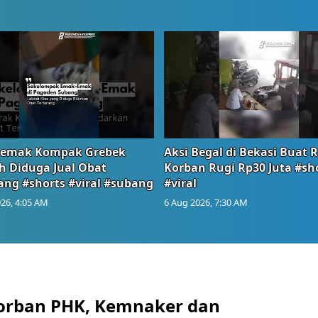
emak Kompak Grebek
Aksi Begal di Bekasi Buat 
 Diduga Jual Obat
Korban Rugi Rp30 Juta #sh
ang #shorts #viral #subang
#viral
26, 4:05 AM
6 Aug 2026, 7:30 AM
orban PHK, Kemnaker dan