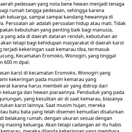
aerah pedesaan yang nota bene hewan menjadi tenaga
 bagi rumah tangga pedesaan, sehingga karena
uah keluarga, sampai sampai kandang hewannya di
. Persoalan air adalah persoalan hidup atau mati. Tidak
upakan kebutuhan yang penting baik bagi manusia,
 yang ada di daerah dataran rendah, kebutuhan air
 akan tetapi bagi kehidupan masyarakat di daerah karst
ng terjadi kekeringan saat kemarau tiba, termasuk
Pucung, Kecamatan Eromoko, Wonogiri, yang tinggal
an 600 m dpal.
wasan karst di kecamatan Eromoko, Wonogiri yang
alami kekeringan pada musim kemarau yang
at karena harus membeli air yang didrop dari
n keluarga dan hewan piaraannya. Penduduk yang pada
unungan, yang kesulitan air di saat kemarau, biasanya
entukan karst lainnya. Saat musim hujan, mereka
tau batu bata yang telah disemen kemudian disalurkan
 di belakang rumah, dengan ukuran sesuai dengan
 masing keluarga. Akan tetapi cadangan air itu habis
k kemarau, mereka dilanda kekeringan yang membara.