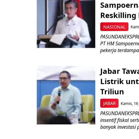
Sampoerna
Reskilling
NASIONAL
Kami
PASUNDANEKSPRES
PT HM Sampoerna
pekerja terdampa
Jabar Tawa
Listrik un
Triliun
JABAR
Kamis, 16 
PASUNDANEKSPRES
insentif fiskal s
banyak investasi 