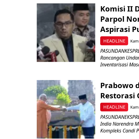
Komisi II
Parpol No
Aspirasi P
HEADLINE
Kami
PASUNDANKESPRES
Rancangan Undan
Inventarisasi Mas
Prabowo d
Restorasi
HEADLINE
Kami
PASUNDANEKSPRES
India Narendra M
Kompleks Candi P