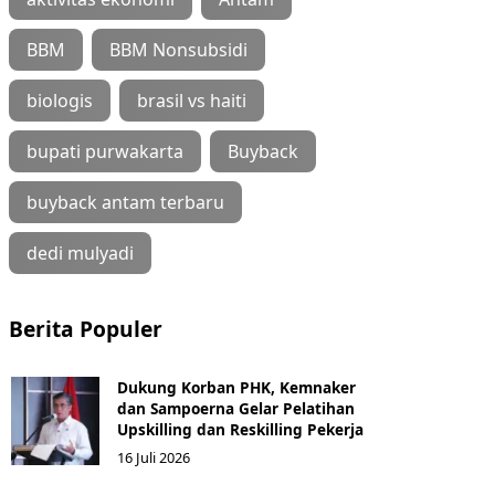
BBM
BBM Nonsubsidi
biologis
brasil vs haiti
bupati purwakarta
Buyback
buyback antam terbaru
dedi mulyadi
Berita Populer
Dukung Korban PHK, Kemnaker
dan Sampoerna Gelar Pelatihan
Upskilling dan Reskilling Pekerja
16 Juli 2026