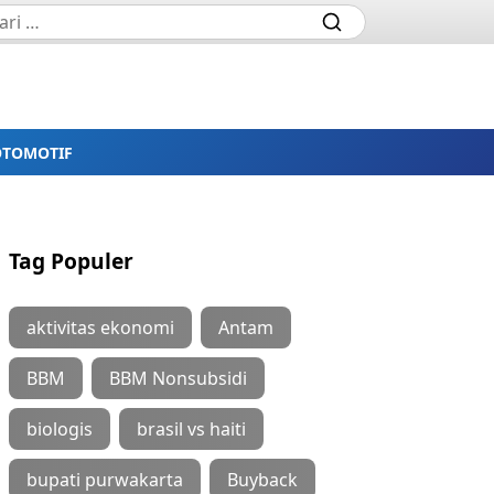
OTOMOTIF
Tag Populer
aktivitas ekonomi
Antam
BBM
BBM Nonsubsidi
biologis
brasil vs haiti
bupati purwakarta
Buyback