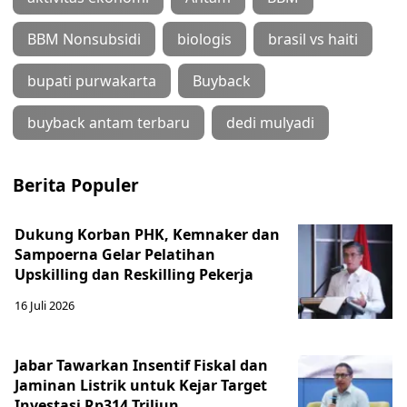
BBM Nonsubsidi
biologis
brasil vs haiti
bupati purwakarta
Buyback
buyback antam terbaru
dedi mulyadi
Berita Populer
Dukung Korban PHK, Kemnaker dan
Sampoerna Gelar Pelatihan
Upskilling dan Reskilling Pekerja
16 Juli 2026
Jabar Tawarkan Insentif Fiskal dan
Jaminan Listrik untuk Kejar Target
Investasi Rp314 Triliun