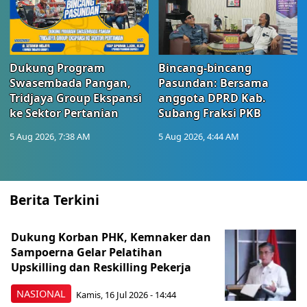
Dukung Program
Bincang-bincang
Swasembada Pangan,
Pasundan: Bersama
Tridjaya Group Ekspansi
anggota DPRD Kab.
ke Sektor Pertanian
Subang Fraksi PKB
5 Aug 2026, 7:38 AM
5 Aug 2026, 4:44 AM
Berita Terkini
Dukung Korban PHK, Kemnaker dan
Sampoerna Gelar Pelatihan
Upskilling dan Reskilling Pekerja
NASIONAL
Kamis, 16 Jul 2026 - 14:44