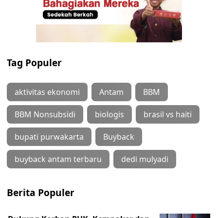
Tag Populer
aktivitas ekonomi
Antam
BBM
BBM Nonsubsidi
biologis
brasil vs haiti
bupati purwakarta
Buyback
buyback antam terbaru
dedi mulyadi
Berita Populer