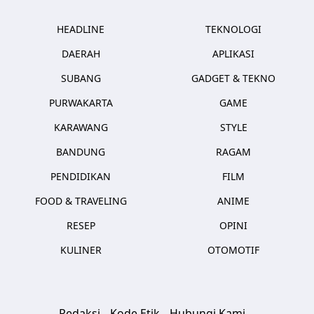
HEADLINE
TEKNOLOGI
DAERAH
APLIKASI
SUBANG
GADGET & TEKNO
PURWAKARTA
GAME
KARAWANG
STYLE
BANDUNG
RAGAM
PENDIDIKAN
FILM
FOOD & TRAVELING
ANIME
RESEP
OPINI
KULINER
OTOMOTIF
Redaksi
Kode Etik
Hubungi Kami