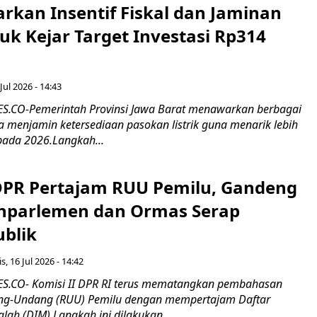
rkan Insentif Fiskal dan Jaminan
tuk Kejar Target Investasi Rp314
Jul 2026 - 14:43
.CO-Pemerintah Provinsi Jawa Barat menawarkan berbagai
erta menjamin ketersediaan pasokan listrik guna menarik lebih
pada 2026.Langkah...
 DPR Pertajam RUU Pemilu, Gandeng
nparlemen dan Ormas Serap
ublik
s, 16 Jul 2026 - 14:42
.CO- Komisi II DPR RI terus mematangkan pembahasan
g-Undang (RUU) Pemilu dengan mempertajam Daftar
alah (DIM).Langkah ini dilakukan...