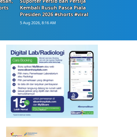
Resah,
Suporter Persib dan Persija
orts
Kembali Rusuh Pasca Piala
Presiden 2026 #shorts #viral
5 Aug 2026, 8:16 AM