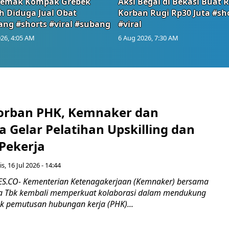
emak Kompak Grebek
Aksi Begal di Bekasi Buat 
 Diduga Jual Obat
Korban Rugi Rp30 Juta #sh
ang #shorts #viral #subang
#viral
26, 4:05 AM
6 Aug 2026, 7:30 AM
orban PHK, Kemnaker dan
 Gelar Pelatihan Upskilling dan
 Pekerja
s, 16 Jul 2026 - 14:44
.CO- Kementerian Ketenagakerjaan (Kemnaker) bersama
 Tbk kembali memperkuat kolaborasi dalam mendukung
k pemutusan hubungan kerja (PHK)...