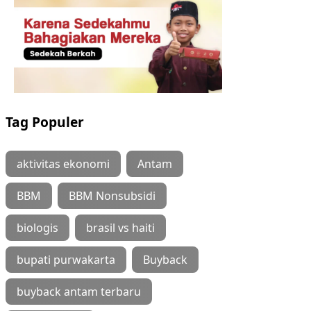
Tag Populer
aktivitas ekonomi
Antam
BBM
BBM Nonsubsidi
biologis
brasil vs haiti
bupati purwakarta
Buyback
buyback antam terbaru