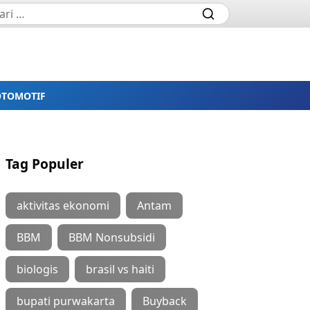
OTOMOTIF
Tag Populer
aktivitas ekonomi
Antam
BBM
BBM Nonsubsidi
biologis
brasil vs haiti
bupati purwakarta
Buyback