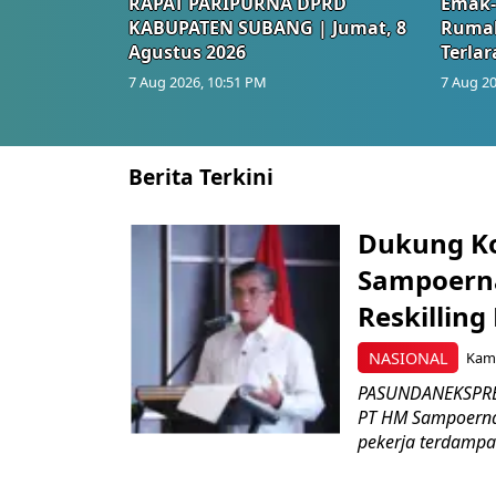
RAPAT PARIPURNA DPRD
Emak-
KABUPATEN SUBANG | Jumat, 8
Rumah
Agustus 2026
Terlar
7 Aug 2026, 10:51 PM
7 Aug 20
Berita Terkini
Dukung K
Sampoerna
Reskilling
NASIONAL
Kami
PASUNDANEKSPRES
PT HM Sampoerna
pekerja terdampa