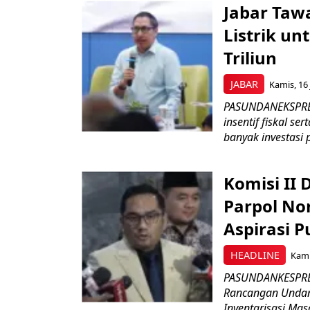
Jabar Tawa
Listrik un
Triliun
JABAR
Kamis, 16 
PASUNDANEKSPRES
insentif fiskal s
banyak investasi 
Komisi II
Parpol No
Aspirasi P
HEADLINE
Kami
PASUNDANKESPRES
Rancangan Undan
Inventarisasi Mas