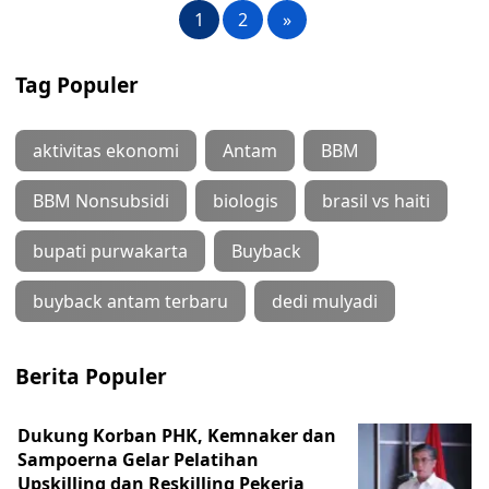
1
2
»
Tag Populer
aktivitas ekonomi
Antam
BBM
BBM Nonsubsidi
biologis
brasil vs haiti
bupati purwakarta
Buyback
buyback antam terbaru
dedi mulyadi
Berita Populer
Dukung Korban PHK, Kemnaker dan
Sampoerna Gelar Pelatihan
Upskilling dan Reskilling Pekerja