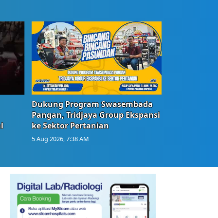
Dukung Program Swasembada
Pangan, Tridjaya Group Ekspansi
l
ke Sektor Pertanian
5 Aug 2026, 7:38 AM