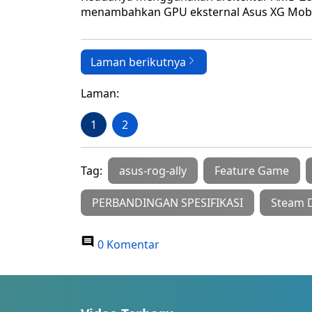
menambahkan GPU eksternal Asus XG Mobi
Laman berikutnya
Laman:
1
2
Tag:
asus-rog-ally
Feature Game
PERBANDINGAN SPESIFIKASI
Steam 
0 Komentar