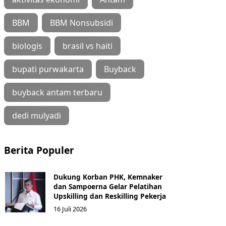
BBM
BBM Nonsubsidi
biologis
brasil vs haiti
bupati purwakarta
Buyback
buyback antam terbaru
dedi mulyadi
Berita Populer
Dukung Korban PHK, Kemnaker
dan Sampoerna Gelar Pelatihan
Upskilling dan Reskilling Pekerja
16 Juli 2026