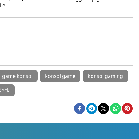
le.
game konsol
konsol game
konsol gaming
Deck