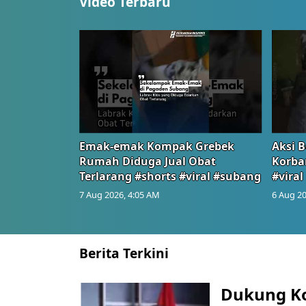
Video Terbaru
Emak-emak Kompak Grebek
Aksi B
Rumah Diduga Jual Obat
Korba
Terlarang #shorts #viral #subang
#viral
7 Aug 2026, 4:05 AM
6 Aug 20
Berita Terkini
Dukung K