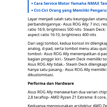
Cara Service Motor Yamaha NMAX Tan
Ciri-Ciri Orang yang Memiliki Penga
Layar menjadi salah satu keunggulan utama
perbandingannya:- Asus ROG Ally: 7 inci, reso
ratio 16:9, brightness 500 nits- Steam Deck: 7
aspect ratio 16:10, brightness 400 nits
Dari segi tombol, kedua konsol ini dilengk
analog, d-pad, serta tombol menu atau qui
tombol:- Asus ROG Ally menempatkan d-pad d
bagian pinggir kiri.- Steam Deck memiliki
Asus ROG Ally tidak.- Steam Deck dilengka
hanya satu pasang.- Asus ROG Ally memilik
dikustomisasi.
Performa dan Hardware
Asus ROG Ally menawarkan dua varian chips
2,8 teraflop- AMD Ryzen Z1 Extreme: 8 core,
Keduanya menggunakan arsitektur AMD Zen