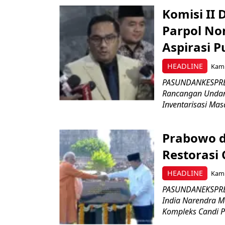
Komisi II
Parpol No
Aspirasi P
HEADLINE
Kami
PASUNDANKESPRES
Rancangan Undan
Inventarisasi Mas
Prabowo d
Restorasi
HEADLINE
Kami
PASUNDANEKSPRES
India Narendra M
Kompleks Candi P