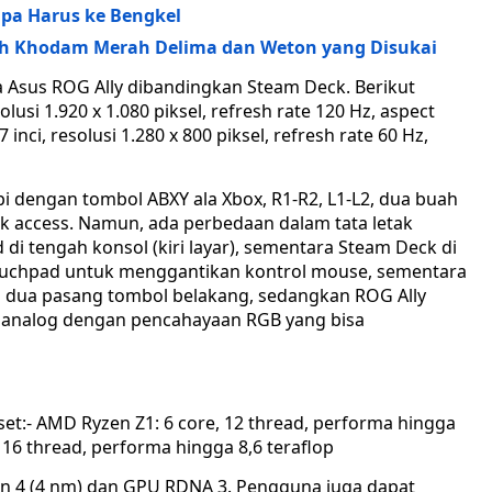
pa Harus ke Bengkel
ruh Khodam Merah Delima dan Weton yang Disukai
 Asus ROG Ally dibandingkan Steam Deck. Berikut
lusi 1.920 x 1.080 piksel, refresh rate 120 Hz, aspect
 inci, resolusi 1.280 x 800 piksel, refresh rate 60 Hz,
api dengan tombol ABXY ala Xbox, R1-R2, L1-L2, dua buah
ck access. Namun, ada perbedaan dalam tata letak
i tengah konsol (kiri layar), sementara Steam Deck di
 touchpad untuk menggantikan kontrol mouse, sementara
pi dua pasang tombol belakang, sedangkan ROG Ally
i analog dengan pencahayaan RGB yang bisa
et:- AMD Ryzen Z1: 6 core, 12 thread, performa hingga
 16 thread, performa hingga 8,6 teraflop
 4 (4 nm) dan GPU RDNA 3. Pengguna juga dapat