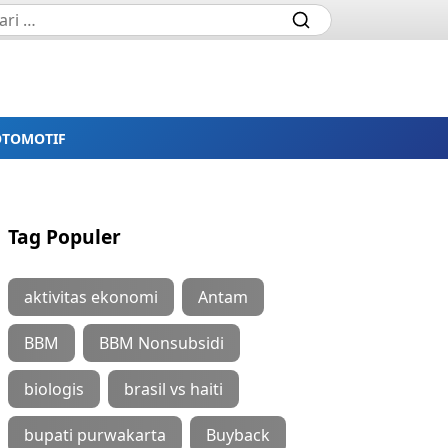
OTOMOTIF
Tag Populer
aktivitas ekonomi
Antam
BBM
BBM Nonsubsidi
biologis
brasil vs haiti
bupati purwakarta
Buyback