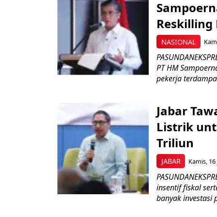
Sampoerna
Reskilling
NASIONAL
Kami
PASUNDANEKSPRES
PT HM Sampoerna
pekerja terdampa
Jabar Tawa
Listrik un
Triliun
JABAR
Kamis, 16 
PASUNDANEKSPRES
insentif fiskal s
banyak investasi 