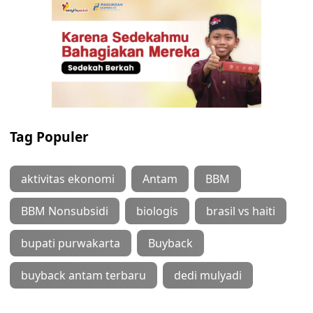
Tag Populer
aktivitas ekonomi
Antam
BBM
BBM Nonsubsidi
biologis
brasil vs haiti
bupati purwakarta
Buyback
buyback antam terbaru
dedi mulyadi