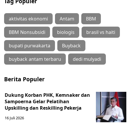
Tag Populer
aktivitas ekonomi
Antam
BBM
BBM Nonsubsidi
biologis
brasil vs haiti
bupati purwakarta
Buyback
buyback antam terbaru
dedi mulyadi
Berita Populer
Dukung Korban PHK, Kemnaker dan
Sampoerna Gelar Pelatihan
Upskilling dan Reskilling Pekerja
16 Juli 2026