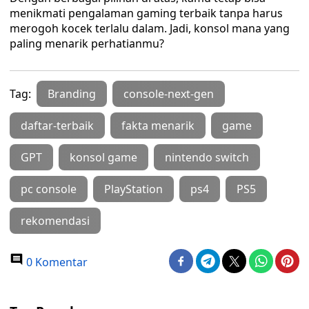
menikmati pengalaman gaming terbaik tanpa harus
merogoh kocek terlalu dalam. Jadi, konsol mana yang
paling menarik perhatianmu?
Tag:
Branding
console-next-gen
daftar-terbaik
fakta menarik
game
GPT
konsol game
nintendo switch
pc console
PlayStation
ps4
PS5
rekomendasi
0 Komentar