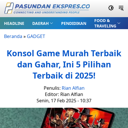
FOOD &
HEADLINE
DAERAH
PENDIDIKAN
TRAVELING
Beranda
»
GADGET
Konsol Game Murah Terbaik
dan Gahar, Ini 5 Pilihan
Terbaik di 2025!
Penulis:
Rian Alfian
Editor: Rian Alfian
Senin, 17 Feb 2025 - 10:37