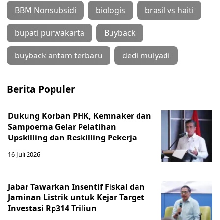
BBM Nonsubsidi
biologis
brasil vs haiti
bupati purwakarta
Buyback
buyback antam terbaru
dedi mulyadi
Berita Populer
Dukung Korban PHK, Kemnaker dan
Sampoerna Gelar Pelatihan
Upskilling dan Reskilling Pekerja
16 Juli 2026
Jabar Tawarkan Insentif Fiskal dan
Jaminan Listrik untuk Kejar Target
Investasi Rp314 Triliun