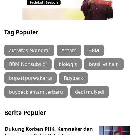
Tag Populer
aktivitas ekonomi
Antam
BBM
BBM Nonsubsidi
biologis
brasil vs haiti
bupati purwakarta
Buyback
buyback antam terbaru
dedi mulyadi
Berita Populer
Dukung Korban PHK, Kemnaker dan