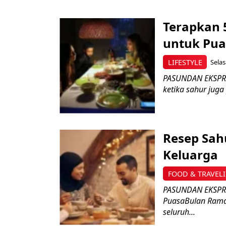
Terapkan 
untuk Pu
LIFESTYLE
Selas
PASUNDAN EKSPRES
ketika sahur juga
Resep Sah
Keluarga
FOOD & TRAVEL
PASUNDAN EKSPRES
PuasaBulan Rama
seluruh...