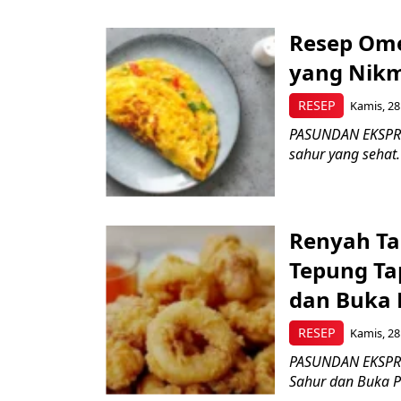
Resep Ome
yang Nik
RESEP
Kamis, 28
PASUNDAN EKSPRES
sahur yang sehat.
Renyah Ta
Tepung Ta
dan Buka 
RESEP
Kamis, 28
PASUNDAN EKSPRES
Sahur dan Buka P