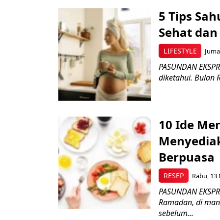
5 Tips Sah
Sehat dan
LIFESTYLE
Jumat
PASUNDAN EKSPRES
diketahui. Bulan 
10 Ide Me
Menyediak
Berpuasa
RESEP
Rabu, 13 
PASUNDAN EKSPRES
Ramadan, di ma
sebelum...