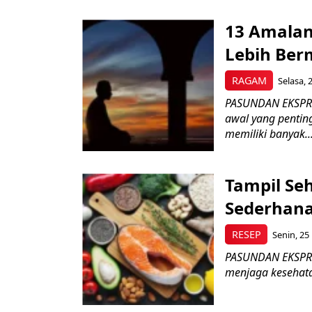
13 Amalan
Lebih Ber
RAGAM
Selasa, 
PASUNDAN EKSPRE
awal yang pentin
memiliki banyak..
Tampil Se
Sederhan
RESEP
Senin, 25
PASUNDAN EKSPRES
menjaga kesehata