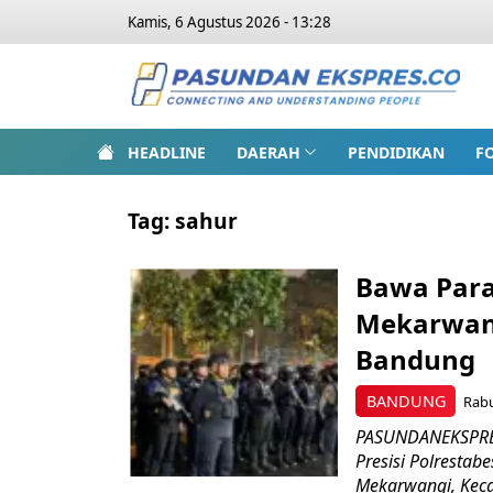
Kamis, 6 Agustus 2026 - 13:28
HEADLINE
DAERAH
PENDIDIKAN
F
Tag:
sahur
Bawa Para
Mekarwang
Bandung
BANDUNG
Rabu
PASUNDANEKSPRES
Presisi Polrestab
Mekarwangi, Keca