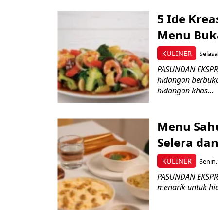
5 Ide Kre
Menu Buka
KULINER
Selasa
PASUNDAN EKSPRES
hidangan berbuka
hidangan khas...
Menu Sah
Selera da
KULINER
Senin,
PASUNDAN EKSPRES
menarik untuk hi