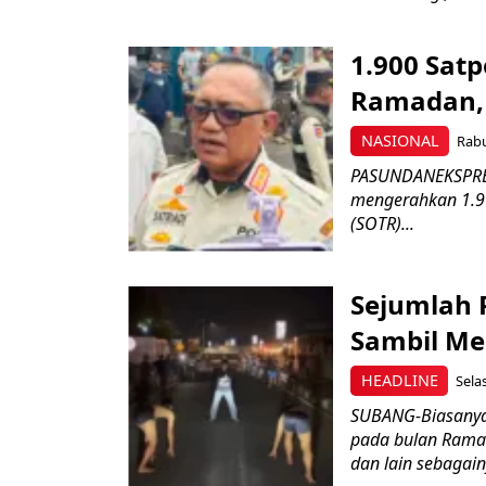
1.900 Satp
Ramadan, 
NASIONAL
Rabu
PASUNDANEKSPRES.
mengerahkan 1.90
(SOTR)...
Sejumlah 
Sambil M
HEADLINE
Sela
SUBANG-Biasanya
pada bulan Rama
dan lain sebagainy