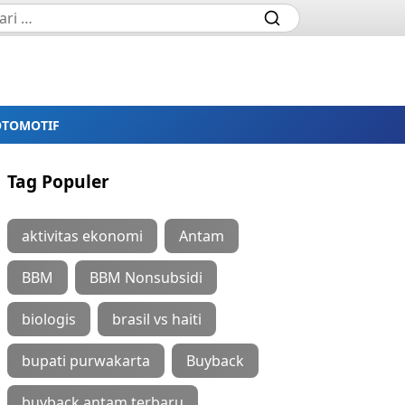
OTOMOTIF
Tag Populer
aktivitas ekonomi
Antam
BBM
BBM Nonsubsidi
biologis
brasil vs haiti
bupati purwakarta
Buyback
buyback antam terbaru