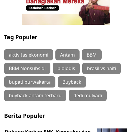
Tag Populer
aktivitas ekonomi
Antam
BBM
BBM Nonsubsidi
biologis
brasil vs haiti
bupati purwakarta
Buyback
buyback antam terbaru
dedi mulyadi
Berita Populer
Dukung Korban PHK, Kemnaker dan