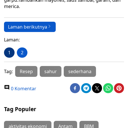
garpu.Tambahkan mayones, saus sambal, garam, dan
merica.
Laman berikutnya
Laman:
1
2
Tag:
Resep
sahur
sederhana
0 Komentar
Tag Populer
aktivitas ekonomi
Antam
BBM