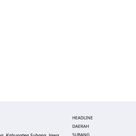
HEADLINE
DAERAH
SUBANG
ng, Kabupaten Subang, Jawa