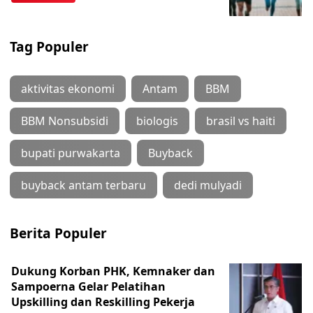
Tag Populer
aktivitas ekonomi
Antam
BBM
BBM Nonsubsidi
biologis
brasil vs haiti
bupati purwakarta
Buyback
buyback antam terbaru
dedi mulyadi
Berita Populer
Dukung Korban PHK, Kemnaker dan
Sampoerna Gelar Pelatihan
Upskilling dan Reskilling Pekerja