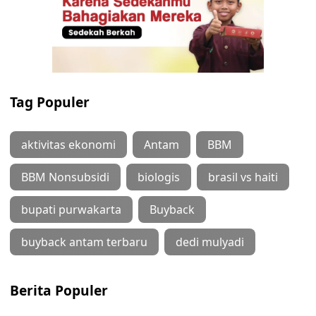
Tag Populer
aktivitas ekonomi
Antam
BBM
BBM Nonsubsidi
biologis
brasil vs haiti
bupati purwakarta
Buyback
buyback antam terbaru
dedi mulyadi
Berita Populer