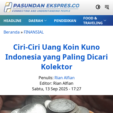
FOOD &
HEADLINE
DAERAH
PENDIDIKAN
TRAVELING
Beranda
»
FINANSIAL
Ciri-Ciri Uang Koin Kuno
Indonesia yang Paling Dicari
Kolektor
Penulis:
Rian Alfian
Editor: Rian Alfian
Sabtu, 13 Sep 2025 - 17:27