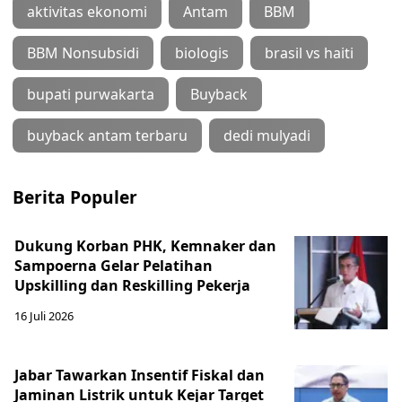
aktivitas ekonomi
Antam
BBM
BBM Nonsubsidi
biologis
brasil vs haiti
bupati purwakarta
Buyback
buyback antam terbaru
dedi mulyadi
Berita Populer
Dukung Korban PHK, Kemnaker dan
Sampoerna Gelar Pelatihan
Upskilling dan Reskilling Pekerja
16 Juli 2026
Jabar Tawarkan Insentif Fiskal dan
Jaminan Listrik untuk Kejar Target