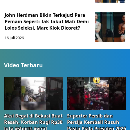
John Herdman Bikin Terkejut! Para
Pemain Seperti Tak Takut Mati Demi
Lolos Seleksi, Marc Klok Dicoret?
16 Juli 2026
Video Terbaru
Aksi Begal di Bekasi Buat
Suporter Persib dan
Resah, Korban Rugi Rp30
Persija Kembali Rusuh
Juta #shorts #viral
Pasca Piala Presiden 2026