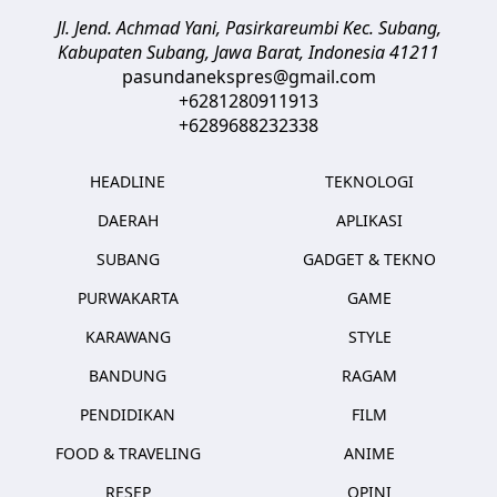
Jl. Jend. Achmad Yani, Pasirkareumbi
Kec. Subang,
Kabupaten Subang, Jawa Barat
,
Indonesia
41211
pasundanekspres@gmail.com
+6281280911913
+6289688232338
HEADLINE
TEKNOLOGI
DAERAH
APLIKASI
SUBANG
GADGET & TEKNO
PURWAKARTA
GAME
KARAWANG
STYLE
BANDUNG
RAGAM
PENDIDIKAN
FILM
FOOD & TRAVELING
ANIME
RESEP
OPINI