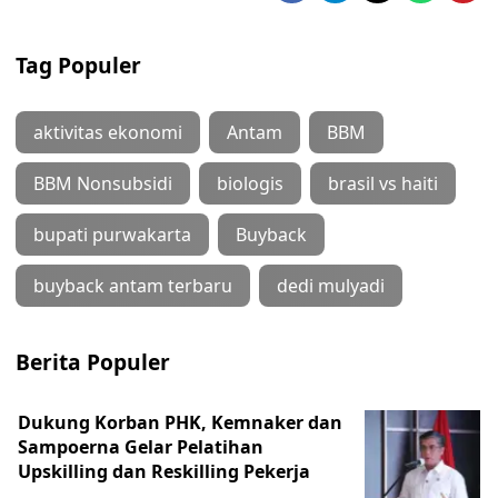
Tag Populer
aktivitas ekonomi
Antam
BBM
BBM Nonsubsidi
biologis
brasil vs haiti
bupati purwakarta
Buyback
buyback antam terbaru
dedi mulyadi
Berita Populer
Dukung Korban PHK, Kemnaker dan
Sampoerna Gelar Pelatihan
Upskilling dan Reskilling Pekerja