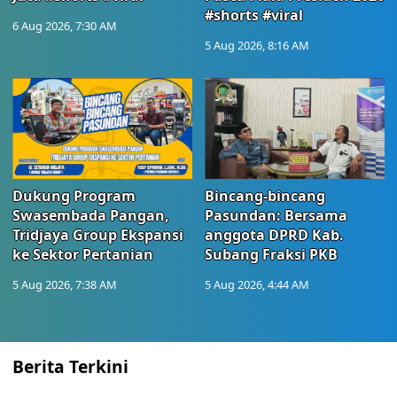
#shorts #viral
6 Aug 2026, 7:30 AM
5 Aug 2026, 8:16 AM
Dukung Program
Bincang-bincang
Swasembada Pangan,
Pasundan: Bersama
Tridjaya Group Ekspansi
anggota DPRD Kab.
ke Sektor Pertanian
Subang Fraksi PKB
5 Aug 2026, 7:38 AM
5 Aug 2026, 4:44 AM
Berita Terkini