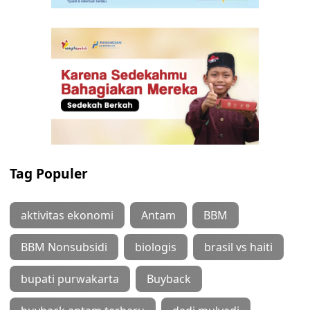
Tag Populer
aktivitas ekonomi
Antam
BBM
BBM Nonsubsidi
biologis
brasil vs haiti
bupati purwakarta
Buyback