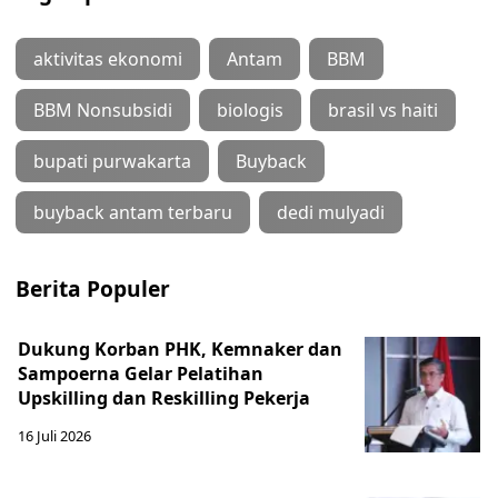
aktivitas ekonomi
Antam
BBM
BBM Nonsubsidi
biologis
brasil vs haiti
bupati purwakarta
Buyback
buyback antam terbaru
dedi mulyadi
Berita Populer
Dukung Korban PHK, Kemnaker dan
Sampoerna Gelar Pelatihan
Upskilling dan Reskilling Pekerja
16 Juli 2026