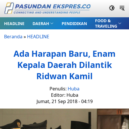
FOOD &
HEADLINE
DAERAH
PENDIDIKAN
TRAVELING
Beranda
»
HEADLINE
Ada Harapan Baru, Enam
Kepala Daerah Dilantik
Ridwan Kamil
Penulis:
Huba
Editor: Huba
Jumat, 21 Sep 2018 - 04:19