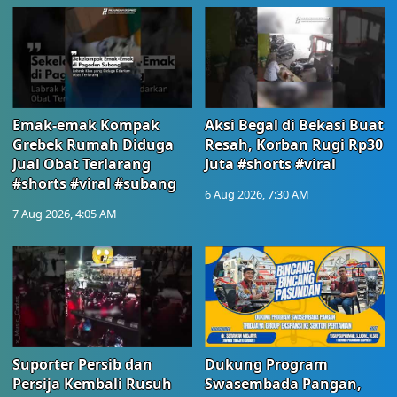
Emak-emak Kompak
Aksi Begal di Bekasi Buat
Grebek Rumah Diduga
Resah, Korban Rugi Rp30
Jual Obat Terlarang
Juta #shorts #viral
#shorts #viral #subang
6 Aug 2026, 7:30 AM
7 Aug 2026, 4:05 AM
Suporter Persib dan
Dukung Program
Persija Kembali Rusuh
Swasembada Pangan,