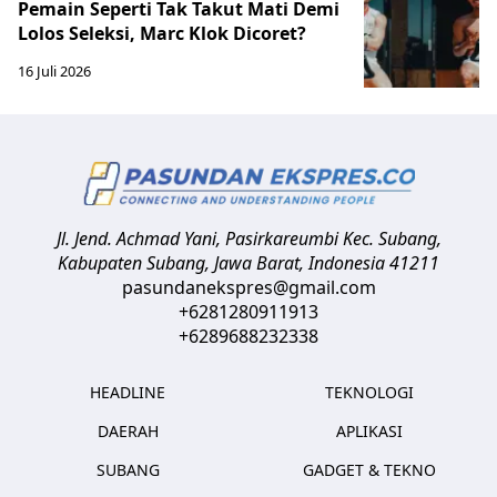
Pemain Seperti Tak Takut Mati Demi
Lolos Seleksi, Marc Klok Dicoret?
16 Juli 2026
Jl. Jend. Achmad Yani, Pasirkareumbi
Kec. Subang,
Kabupaten Subang, Jawa Barat
,
Indonesia
41211
pasundanekspres@gmail.com
+6281280911913
+6289688232338
HEADLINE
TEKNOLOGI
DAERAH
APLIKASI
SUBANG
GADGET & TEKNO