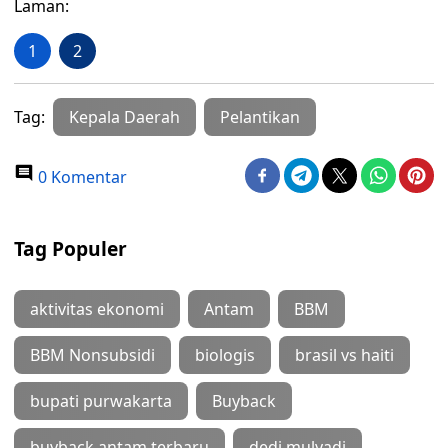
Laman:
1
2
Tag:
Kepala Daerah
Pelantikan
0 Komentar
Tag Populer
aktivitas ekonomi
Antam
BBM
BBM Nonsubsidi
biologis
brasil vs haiti
bupati purwakarta
Buyback
buyback antam terbaru
dedi mulyadi