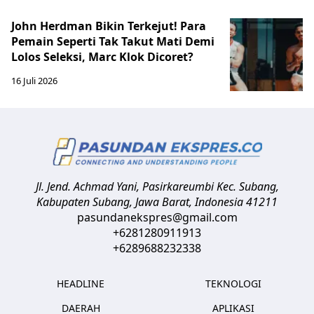
John Herdman Bikin Terkejut! Para
Pemain Seperti Tak Takut Mati Demi
Lolos Seleksi, Marc Klok Dicoret?
16 Juli 2026
Jl. Jend. Achmad Yani, Pasirkareumbi
Kec. Subang,
Kabupaten Subang, Jawa Barat
,
Indonesia
41211
pasundanekspres@gmail.com
+6281280911913
+6289688232338
HEADLINE
TEKNOLOGI
DAERAH
APLIKASI