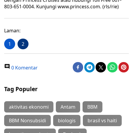
dengan Princess Cruises atau hubungi Toll Free 007-
803-651-0004. Kunjungi www.princess.com. (rls/rie)
Laman:
1
2
0 Komentar
Tag Populer
aktivitas ekonomi
Antam
BBM
BBM Nonsubsidi
biologis
brasil vs haiti