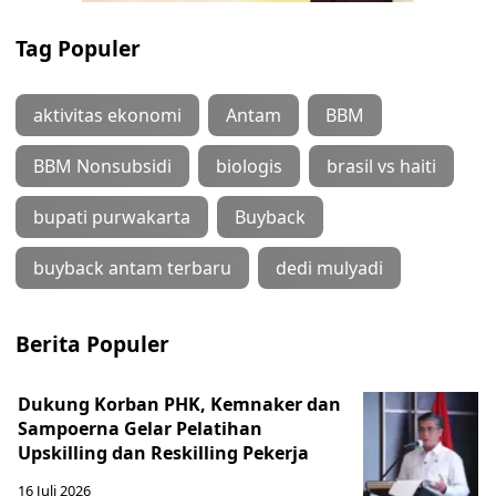
Tag Populer
aktivitas ekonomi
Antam
BBM
BBM Nonsubsidi
biologis
brasil vs haiti
bupati purwakarta
Buyback
buyback antam terbaru
dedi mulyadi
Berita Populer
Dukung Korban PHK, Kemnaker dan
Sampoerna Gelar Pelatihan
Upskilling dan Reskilling Pekerja
16 Juli 2026