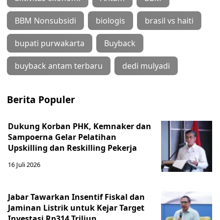
BBM Nonsubsidi
biologis
brasil vs haiti
bupati purwakarta
Buyback
buyback antam terbaru
dedi mulyadi
Berita Populer
Dukung Korban PHK, Kemnaker dan
Sampoerna Gelar Pelatihan
Upskilling dan Reskilling Pekerja
16 Juli 2026
Jabar Tawarkan Insentif Fiskal dan
Jaminan Listrik untuk Kejar Target
Investasi Rp314 Triliun