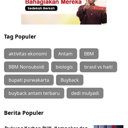
Tag Populer
aktivitas ekonomi
Antam
BBM
BBM Nonsubsidi
biologis
brasil vs haiti
bupati purwakarta
Buyback
buyback antam terbaru
dedi mulyadi
Berita Populer