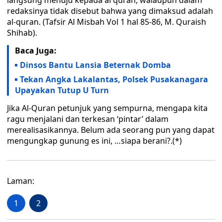
langsung menuju kepada al quran, walaupun dalam
redaksinya tidak disebut bahwa yang dimaksud adalah
al-quran. (Tafsir Al Misbah Vol 1 hal 85-86, M. Quraish
Shihab).
Baca Juga:
Dinsos Bantu Lansia Beternak Domba
Tekan Angka Lakalantas, Polsek Pusakanagara
Upayakan Tutup U Turn
Jika Al-Quran petunjuk yang sempurna, mengapa kita
ragu menjalani dan terkesan ‘pintar’ dalam
merealisasikannya. Belum ada seorang pun yang dapat
mengungkap gunung es ini, …siapa berani?.(*)
Laman:
1
2