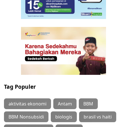
Tag Populer
aktivitas ekonomi
Antam
BBM
BBM Nonsubsidi
biologis
brasil vs haiti