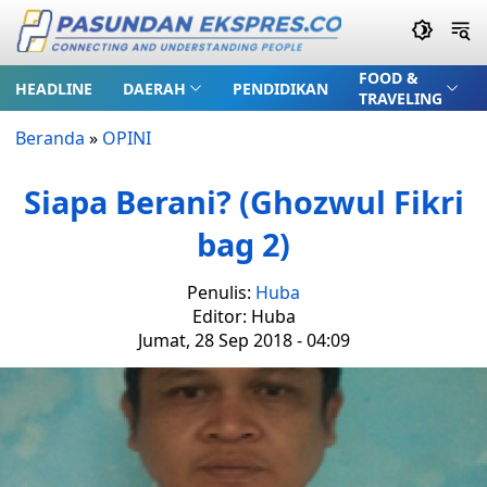
FOOD &
HEADLINE
DAERAH
PENDIDIKAN
TRAVELING
Beranda
»
OPINI
Siapa Berani? (Ghozwul Fikri
bag 2)
Penulis:
Huba
Editor: Huba
Jumat, 28 Sep 2018 - 04:09