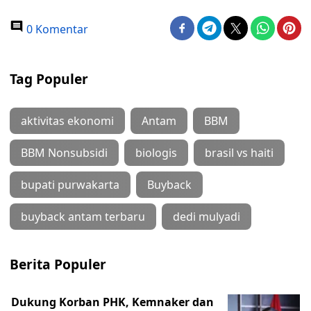
0 Komentar
Tag Populer
aktivitas ekonomi
Antam
BBM
BBM Nonsubsidi
biologis
brasil vs haiti
bupati purwakarta
Buyback
buyback antam terbaru
dedi mulyadi
Berita Populer
Dukung Korban PHK, Kemnaker dan