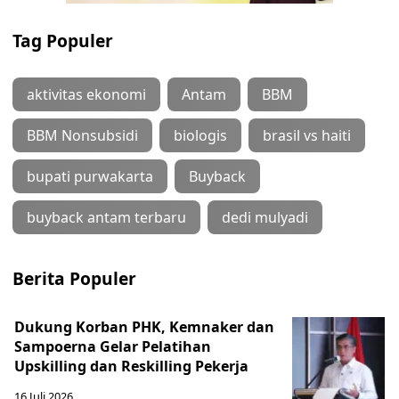
Tag Populer
aktivitas ekonomi
Antam
BBM
BBM Nonsubsidi
biologis
brasil vs haiti
bupati purwakarta
Buyback
buyback antam terbaru
dedi mulyadi
Berita Populer
Dukung Korban PHK, Kemnaker dan
Sampoerna Gelar Pelatihan
Upskilling dan Reskilling Pekerja
16 Juli 2026