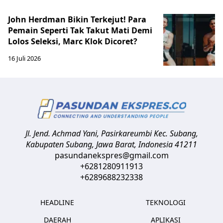
John Herdman Bikin Terkejut! Para
Pemain Seperti Tak Takut Mati Demi
Lolos Seleksi, Marc Klok Dicoret?
16 Juli 2026
Jl. Jend. Achmad Yani, Pasirkareumbi
Kec. Subang,
Kabupaten Subang, Jawa Barat
,
Indonesia
41211
pasundanekspres@gmail.com
+6281280911913
+6289688232338
HEADLINE
TEKNOLOGI
DAERAH
APLIKASI