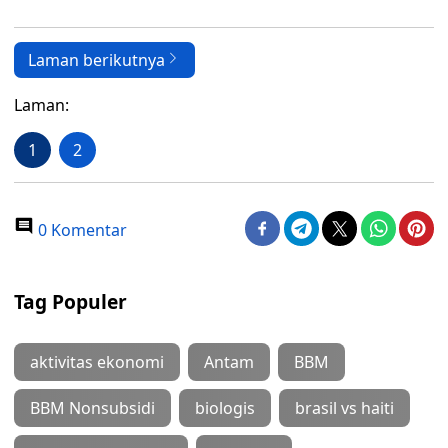
Laman berikutnya
Laman:
1
2
0 Komentar
Tag Populer
aktivitas ekonomi
Antam
BBM
BBM Nonsubsidi
biologis
brasil vs haiti