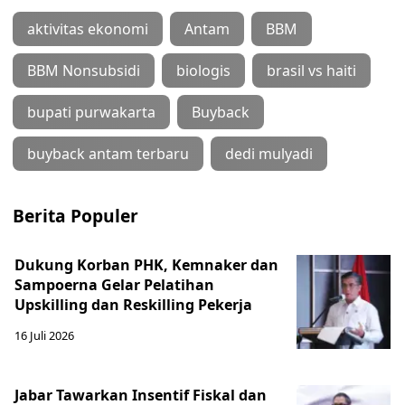
aktivitas ekonomi
Antam
BBM
BBM Nonsubsidi
biologis
brasil vs haiti
bupati purwakarta
Buyback
buyback antam terbaru
dedi mulyadi
Berita Populer
Dukung Korban PHK, Kemnaker dan
Sampoerna Gelar Pelatihan
Upskilling dan Reskilling Pekerja
16 Juli 2026
Jabar Tawarkan Insentif Fiskal dan