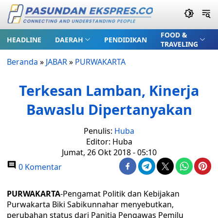
FOOD &
HEADLINE
DAERAH
PENDIDIKAN
TRAVELING
Beranda
»
JABAR
»
PURWAKARTA
Terkesan Lamban, Kinerja
Bawaslu Dipertanyakan
Penulis:
Huba
Editor: Huba
Jumat, 26 Okt 2018 - 05:10
0 Komentar
PURWAKARTA
-Pengamat Politik dan Kebijakan
Purwakarta Biki Sabikunnahar menyebutkan,
perubahan status dari Panitia Pengawas Pemilu