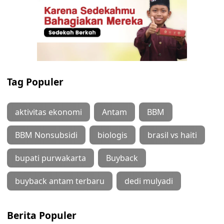
Tag Populer
aktivitas ekonomi
Antam
BBM
BBM Nonsubsidi
biologis
brasil vs haiti
bupati purwakarta
Buyback
buyback antam terbaru
dedi mulyadi
Berita Populer