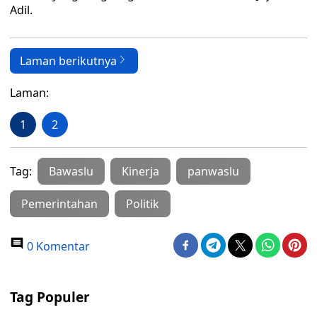
Adil.
Laman berikutnya
Laman:
1
2
Tag:
Bawaslu
Kinerja
panwaslu
Pemerintahan
Politik
0 Komentar
Tag Populer