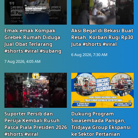
Emak-emak Kompak
Aksi Begal di Bekasi Buat
Grebek Rumah Diduga
Resah, Korban Rugi Rp30
Jual Obat Terlarang
Juta #shorts #viral
#shorts #viral #subang
6 Aug 2026, 7:30 AM
7 Aug 2026, 4:05 AM
Suporter Persib dan
Dukung Program
Persija Kembali Rusuh
Swasembada Pangan,
Pasca Piala Presiden 2026
Tridjaya Group Ekspansi
#shorts #viral
ke Sektor Pertanian