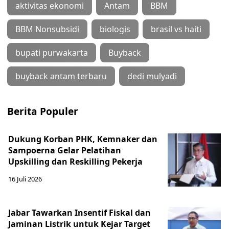
aktivitas ekonomi
Antam
BBM
BBM Nonsubsidi
biologis
brasil vs haiti
bupati purwakarta
Buyback
buyback antam terbaru
dedi mulyadi
Berita Populer
Dukung Korban PHK, Kemnaker dan
Sampoerna Gelar Pelatihan
Upskilling dan Reskilling Pekerja
16 Juli 2026
Jabar Tawarkan Insentif Fiskal dan
Jaminan Listrik untuk Kejar Target