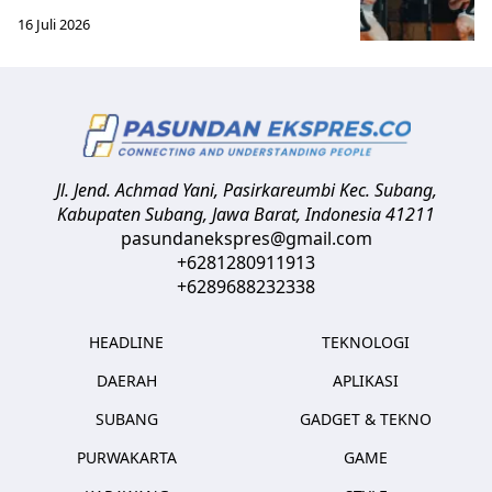
16 Juli 2026
Jl. Jend. Achmad Yani, Pasirkareumbi
Kec. Subang,
Kabupaten Subang, Jawa Barat
,
Indonesia
41211
pasundanekspres@gmail.com
+6281280911913
+6289688232338
HEADLINE
TEKNOLOGI
DAERAH
APLIKASI
SUBANG
GADGET & TEKNO
PURWAKARTA
GAME