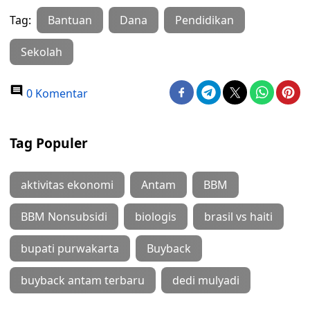
Tag:
Bantuan
Dana
Pendidikan
Sekolah
0 Komentar
Tag Populer
aktivitas ekonomi
Antam
BBM
BBM Nonsubsidi
biologis
brasil vs haiti
bupati purwakarta
Buyback
buyback antam terbaru
dedi mulyadi