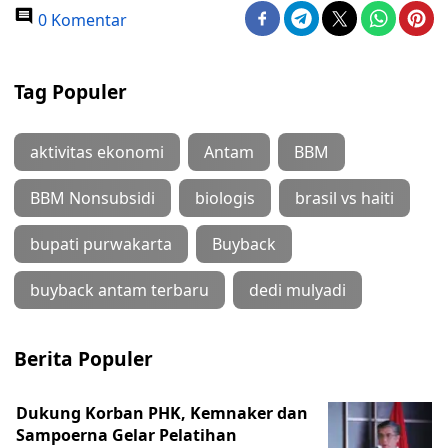
0 Komentar
Tag Populer
aktivitas ekonomi
Antam
BBM
BBM Nonsubsidi
biologis
brasil vs haiti
bupati purwakarta
Buyback
buyback antam terbaru
dedi mulyadi
Berita Populer
Dukung Korban PHK, Kemnaker dan
Sampoerna Gelar Pelatihan