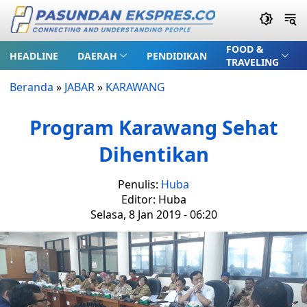
FOOD &
HEADLINE
DAERAH
PENDIDIKAN
TRAVELING
Beranda
»
JABAR
»
KARAWANG
Program Karawang Sehat
Dihentikan
Penulis:
Huba
Editor: Huba
Selasa, 8 Jan 2019 - 06:20