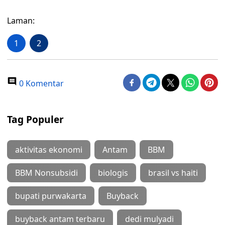
Laman:
1
2
0 Komentar
Tag Populer
aktivitas ekonomi
Antam
BBM
BBM Nonsubsidi
biologis
brasil vs haiti
bupati purwakarta
Buyback
buyback antam terbaru
dedi mulyadi