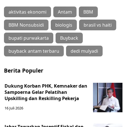
aktivitas ekonomi
Antam
BBM
BBM Nonsubsidi
biologis
brasil vs haiti
bupati purwakarta
Buyback
buyback antam terbaru
dedi mulyadi
Berita Populer
Dukung Korban PHK, Kemnaker dan
Sampoerna Gelar Pelatihan
Upskilling dan Reskilling Pekerja
16 Juli 2026
Jabar Tawarkan Insentif Fiskal dan