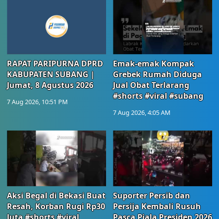
RAPAT PARIPURNA DPRD
Emak-emak Kompak
KABUPATEN SUBANG |
Grebek Rumah Diduga
Jumat, 8 Agustus 2026
Jual Obat Terlarang
#shorts #viral #subang
7 Aug 2026, 10:51 PM
7 Aug 2026, 4:05 AM
Aksi Begal di Bekasi Buat
Suporter Persib dan
Resah, Korban Rugi Rp30
Persija Kembali Rusuh
Juta #shorts #viral
Pasca Piala Presiden 2026