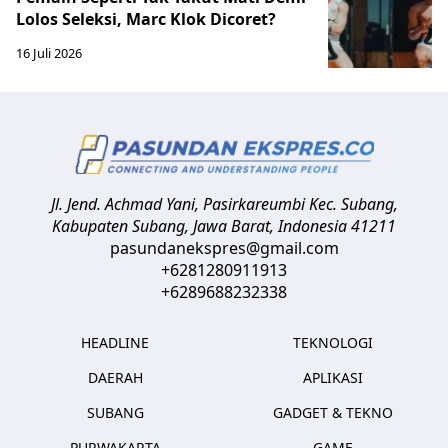
Lolos Seleksi, Marc Klok Dicoret?
16 Juli 2026
Jl. Jend. Achmad Yani, Pasirkareumbi
Kec. Subang,
Kabupaten Subang, Jawa Barat
,
Indonesia
41211
pasundanekspres@gmail.com
+6281280911913
+6289688232338
HEADLINE
TEKNOLOGI
DAERAH
APLIKASI
SUBANG
GADGET & TEKNO
PURWAKARTA
GAME