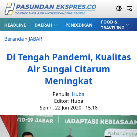
FOOD &
HEADLINE
DAERAH
PENDIDIKAN
TRAVELING
Beranda
»
JABAR
Di Tengah Pandemi, Kualitas
Air Sungai Citarum
Meningkat
Penulis:
Huba
Editor: Huba
Senin, 22 Jun 2020 - 15:18