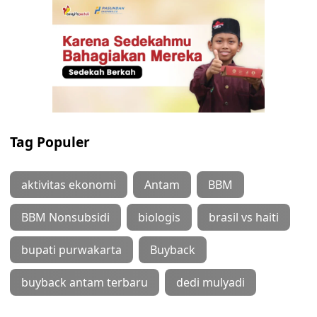
Tag Populer
aktivitas ekonomi
Antam
BBM
BBM Nonsubsidi
biologis
brasil vs haiti
bupati purwakarta
Buyback
buyback antam terbaru
dedi mulyadi