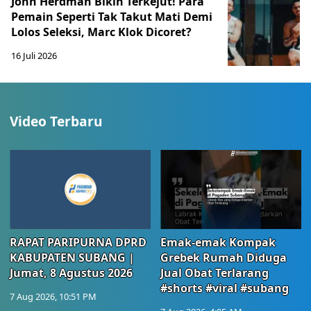
John Herdman Bikin Terkejut! Para
Pemain Seperti Tak Takut Mati Demi
Lolos Seleksi, Marc Klok Dicoret?
16 Juli 2026
Video Terbaru
RAPAT PARIPURNA DPRD
Emak-emak Kompak
KABUPATEN SUBANG |
Grebek Rumah Diduga
Jumat, 8 Agustus 2026
Jual Obat Terlarang
#shorts #viral #subang
7 Aug 2026, 10:51 PM