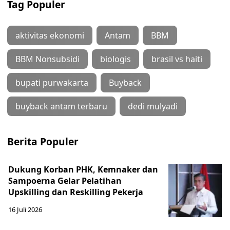
Tag Populer
aktivitas ekonomi
Antam
BBM
BBM Nonsubsidi
biologis
brasil vs haiti
bupati purwakarta
Buyback
buyback antam terbaru
dedi mulyadi
Berita Populer
Dukung Korban PHK, Kemnaker dan
Sampoerna Gelar Pelatihan
Upskilling dan Reskilling Pekerja
16 Juli 2026