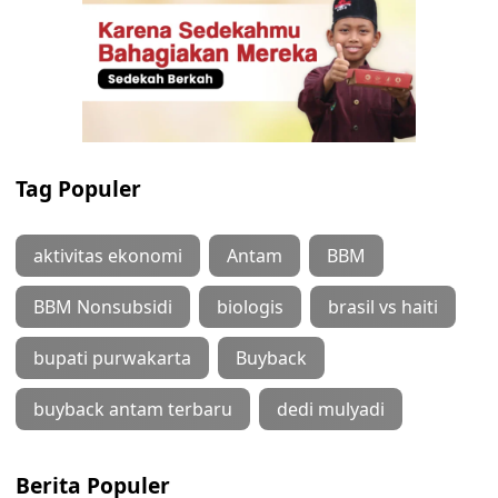
Tag Populer
aktivitas ekonomi
Antam
BBM
BBM Nonsubsidi
biologis
brasil vs haiti
bupati purwakarta
Buyback
buyback antam terbaru
dedi mulyadi
Berita Populer