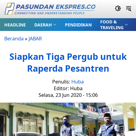
FOOD &
HEADLINE
DAERAH
PENDIDIKAN
TRAVELING
Beranda
»
JABAR
Siapkan Tiga Pergub untuk
Raperda Pesantren
Penulis:
Huba
Editor: Huba
Selasa, 23 Jun 2020 - 15:06