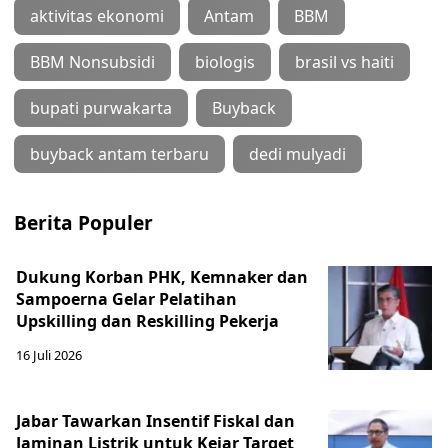
aktivitas ekonomi
Antam
BBM
BBM Nonsubsidi
biologis
brasil vs haiti
bupati purwakarta
Buyback
buyback antam terbaru
dedi mulyadi
Berita Populer
Dukung Korban PHK, Kemnaker dan
Sampoerna Gelar Pelatihan
Upskilling dan Reskilling Pekerja
16 Juli 2026
Jabar Tawarkan Insentif Fiskal dan
Jaminan Listrik untuk Kejar Target