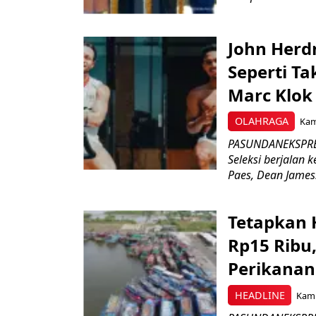
John Herd
Seperti Ta
Marc Klok 
OLAHRAGA
Kami
PASUNDANEKSPRES
Seleksi berjalan
Paes, Dean James.
Tetapkan 
Rp15 Ribu,
Perikanan
HEADLINE
Kami