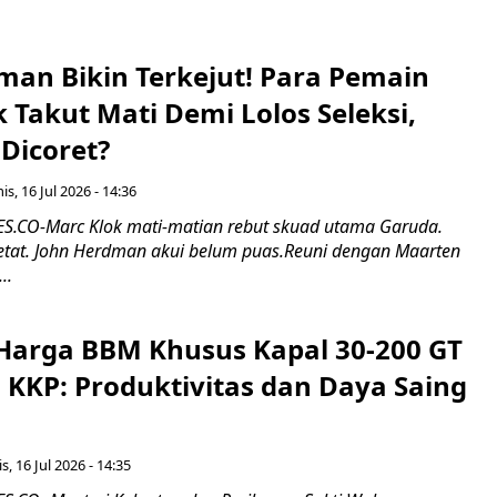
man Bikin Terkejut! Para Pemain
k Takut Mati Demi Lolos Seleksi,
Dicoret?
s, 16 Jul 2026 - 14:36
.CO-Marc Klok mati-matian rebut skuad utama Garuda.
 ketat. John Herdman akui belum puas.Reuni dengan Maarten
..
Harga BBM Khusus Kapal 30-200 GT
 KKP: Produktivitas dan Daya Saing
s, 16 Jul 2026 - 14:35