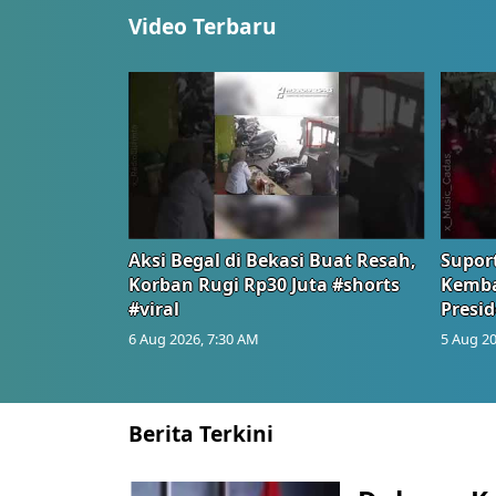
Video Terbaru
Aksi Begal di Bekasi Buat Resah,
Suport
Korban Rugi Rp30 Juta #shorts
Kemba
#viral
Presid
6 Aug 2026, 7:30 AM
5 Aug 20
Berita Terkini