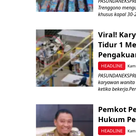
PASUNDANEKSPRES
Trenggono meng
khusus kapal 30-2
Viral! Ka
Tidur 1 Me
Pengakua
HEADLINE
Kami
PASUNDANEKSPRES
karyawan wanita b
ketika bekerja.Pe
Pemkot Pe
Hukum Pe
HEADLINE
Kami