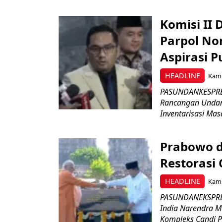
Komisi II
Parpol No
Aspirasi P
HEADLINE
Kami
PASUNDANKESPRES
Rancangan Undan
Inventarisasi Mas
Prabowo d
Restorasi
HEADLINE
Kami
PASUNDANEKSPRES
India Narendra M
Kompleks Candi P