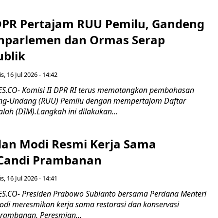
 DPR Pertajam RUU Pemilu, Gandeng
nparlemen dan Ormas Serap
ublik
s, 16 Jul 2026 - 14:42
.CO- Komisi II DPR RI terus mematangkan pembahasan
g-Undang (RUU) Pemilu dengan mempertajam Daftar
alah (DIM).Langkah ini dilakukan...
an Modi Resmi Kerja Sama
 Candi Prambanan
s, 16 Jul 2026 - 14:41
.CO- Presiden Prabowo Subianto bersama Perdana Menteri
odi meresmikan kerja sama restorasi dan konservasi
rambanan. Peresmian...