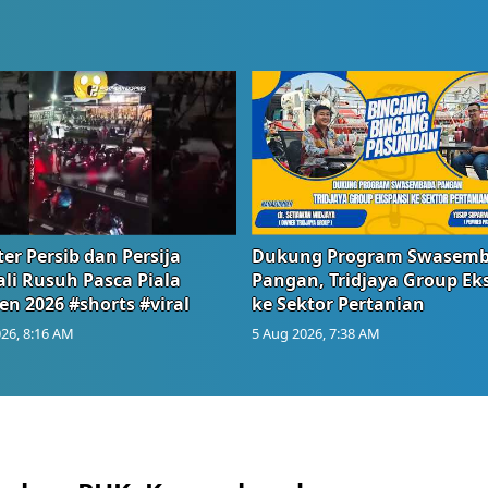
er Persib dan Persija
Dukung Program Swasem
li Rusuh Pasca Piala
Pangan, Tridjaya Group Ek
en 2026 #shorts #viral
ke Sektor Pertanian
26, 8:16 AM
5 Aug 2026, 7:38 AM