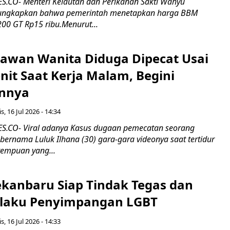
.CO- Menteri Kelautan dan Perikanan Sakti Wahyu
ungkapkan bahwa pemerintah menetapkan harga BBM
00 GT Rp15 ribu.Menurut...
ryawan Wanita Diduga Dipecat Usai
nit Saat Kerja Malam, Begini
nnya
s, 16 Jul 2026 - 14:34
.CO- Viral adanya Kasus dugaan pemecatan seorang
ernama Luluk Ilhana (30) gara-gara videonya saat tertidur
rempuan yang...
kanbaru Siap Tindak Tegas dan
laku Penyimpangan LGBT
s, 16 Jul 2026 - 14:33