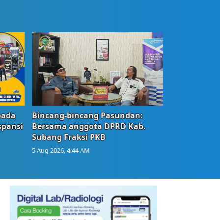
bada
Bincang-bincang Pasundan:
spansi
Bersama anggota DPRD Kab.
Subang Fraksi PKB
5 Aug 2026, 4:44 AM