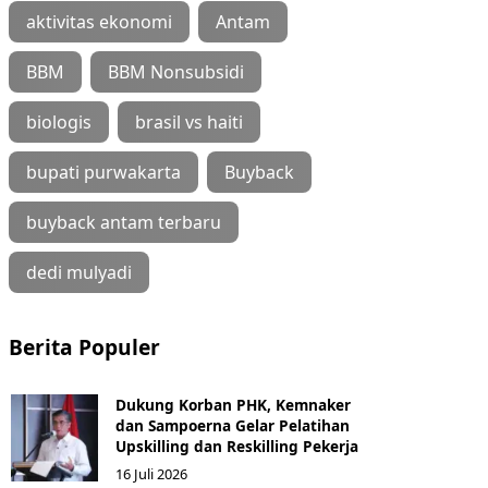
aktivitas ekonomi
Antam
BBM
BBM Nonsubsidi
biologis
brasil vs haiti
bupati purwakarta
Buyback
buyback antam terbaru
dedi mulyadi
Berita Populer
Dukung Korban PHK, Kemnaker
dan Sampoerna Gelar Pelatihan
Upskilling dan Reskilling Pekerja
16 Juli 2026