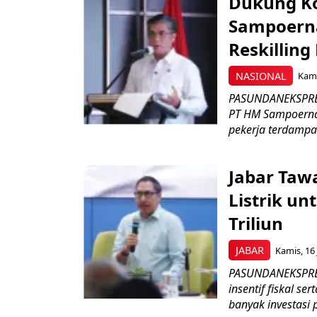
Dukung K
Sampoerna
Reskilling
NASIONAL
Kami
PASUNDANEKSPRES
PT HM Sampoerna
pekerja terdampa
Jabar Tawa
Listrik un
Triliun
JABAR
Kamis, 16 
PASUNDANEKSPRES
insentif fiskal s
banyak investasi 