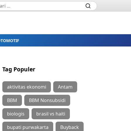
OTOMOTIF
Tag Populer
aktivitas ekonomi
Antam
BBM
BBM Nonsubsidi
biologis
brasil vs haiti
bupati purwakarta
Buyback