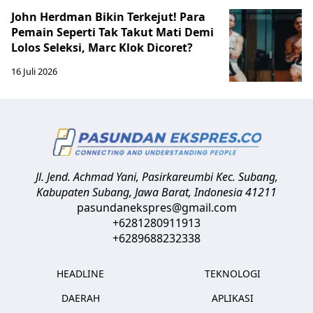
John Herdman Bikin Terkejut! Para
Pemain Seperti Tak Takut Mati Demi
Lolos Seleksi, Marc Klok Dicoret?
16 Juli 2026
Jl. Jend. Achmad Yani, Pasirkareumbi
Kec. Subang,
Kabupaten Subang, Jawa Barat
,
Indonesia
41211
pasundanekspres@gmail.com
+6281280911913
+6289688232338
HEADLINE
TEKNOLOGI
DAERAH
APLIKASI