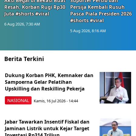
Aksi Begal di Bekasi Buat
Suporter Persib dan
Resah, Korban Rugi Rp30
Persija Kembali Rusuh
Juta #shorts #viral
Pasca Piala Presiden 2026
#shorts #viral
6 Aug 2026, 7:30 AM
5 Aug 2026, 8:16 AM
Berita Terkini
Dukung Korban PHK, Kemnaker dan
Sampoerna Gelar Pelatihan
Upskilling dan Reskilling Pekerja
NASIONAL
Kamis, 16 Jul 2026 - 14:44
Jabar Tawarkan Insentif Fiskal dan
Jaminan Listrik untuk Kejar Target
Investasi Rp314 Triliun