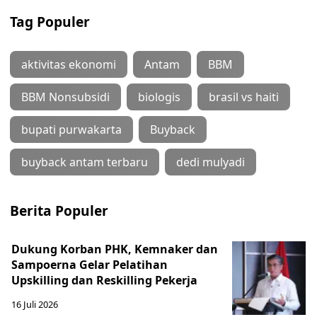
Tag Populer
aktivitas ekonomi
Antam
BBM
BBM Nonsubsidi
biologis
brasil vs haiti
bupati purwakarta
Buyback
buyback antam terbaru
dedi mulyadi
Berita Populer
Dukung Korban PHK, Kemnaker dan
Sampoerna Gelar Pelatihan
Upskilling dan Reskilling Pekerja
16 Juli 2026