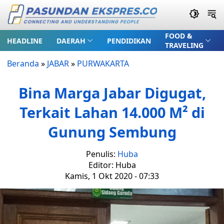
FOOD &
HEADLINE
DAERAH
PENDIDIKAN
TRAVELING
Beranda
»
JABAR
»
PURWAKARTA
Bina Marga Jabar Digugat,
Terkait Lahan 14.000 M² di
Gunung Sembung
Penulis:
Huba
Editor: Huba
Kamis, 1 Okt 2020 - 07:33