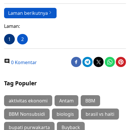
Laman berikutnya
Laman:
1
2
0 Komentar
Tag Populer
aktivitas ekonomi
Antam
BBM
BBM Nonsubsidi
biologis
brasil vs haiti
bupati purwakarta
Buyback