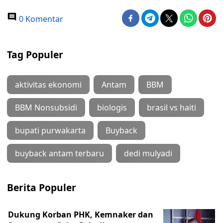
0 Komentar
Tag Populer
aktivitas ekonomi
Antam
BBM
BBM Nonsubsidi
biologis
brasil vs haiti
bupati purwakarta
Buyback
buyback antam terbaru
dedi mulyadi
Berita Populer
Dukung Korban PHK, Kemnaker dan