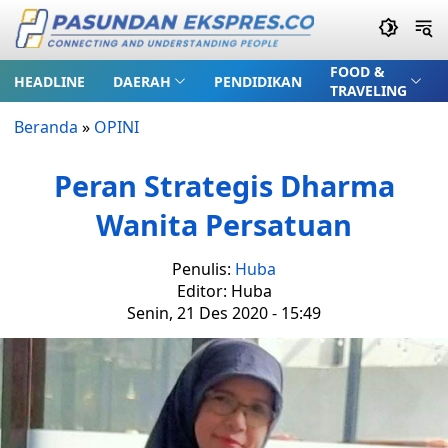
FOOD &
HEADLINE
DAERAH
PENDIDIKAN
TRAVELING
Beranda
»
OPINI
Peran Strategis Dharma
Wanita Persatuan
Penulis:
Huba
Editor: Huba
Senin, 21 Des 2020 - 15:49