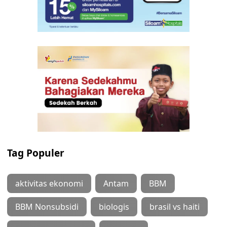
Tag Populer
aktivitas ekonomi
Antam
BBM
BBM Nonsubsidi
biologis
brasil vs haiti