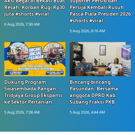
Aksi Begal di Bekasi Buat
Suporter Persib dan
Resah, Korban Rugi Rp30
Persija Kembali Rusuh
Juta #shorts #viral
Pasca Piala Presiden 2026
#shorts #viral
6 Aug 2026, 7:30 AM
5 Aug 2026, 8:16 AM
Dukung Program
Bincang-bincang
Swasembada Pangan,
Pasundan: Bersama
Tridjaya Group Ekspansi
anggota DPRD Kab.
ke Sektor Pertanian
Subang Fraksi PKB
5 Aug 2026, 7:38 AM
5 Aug 2026, 4:44 AM