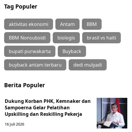
Tag Populer
aktivitas ekonomi
Antam
BBM
BBM Nonsubsidi
biologis
brasil vs haiti
bupati purwakarta
Buyback
buyback antam terbaru
dedi mulyadi
Berita Populer
Dukung Korban PHK, Kemnaker dan
Sampoerna Gelar Pelatihan
Upskilling dan Reskilling Pekerja
16 Juli 2026