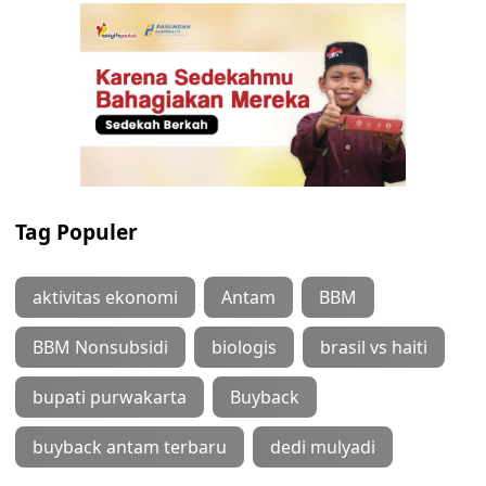
Tag Populer
aktivitas ekonomi
Antam
BBM
BBM Nonsubsidi
biologis
brasil vs haiti
bupati purwakarta
Buyback
buyback antam terbaru
dedi mulyadi