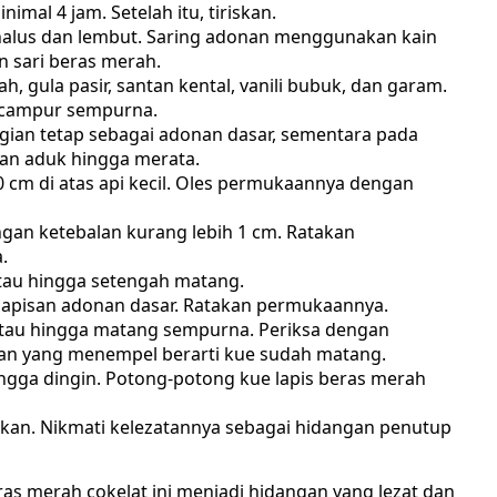
mal 4 jam. Setelah itu, tiriskan.
halus dan lembut. Saring adonan menggunakan kain
 sari beras merah.
 gula pasir, santan kental, vanili bubuk, dan garam.
ercampur sempurna.
gian tetap sebagai adonan dasar, sementara pada
dan aduk hingga merata.
 cm di atas api kecil. Oles permukaannya dengan
gan ketebalan kurang lebih 1 cm. Ratakan
.
atau hingga setengah matang.
s lapisan adonan dasar. Ratakan permukaannya.
 atau hingga matang sempurna. Periksa dengan
nan yang menempel berarti kue sudah matang.
ngga dingin. Potong-potong kue lapis beras merah
jikan. Nikmati kelezatannya sebagai hidangan penutup
s merah cokelat ini menjadi hidangan yang lezat dan