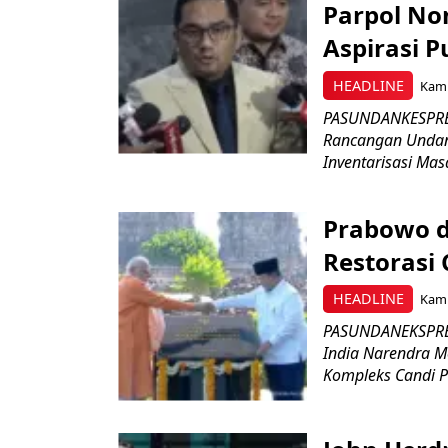
Parpol No
Aspirasi P
HEADLINE
Kami
PASUNDANKESPRES
Rancangan Undan
Inventarisasi Mas
Prabowo d
Restorasi
HEADLINE
Kami
PASUNDANEKSPRES
India Narendra M
Kompleks Candi P