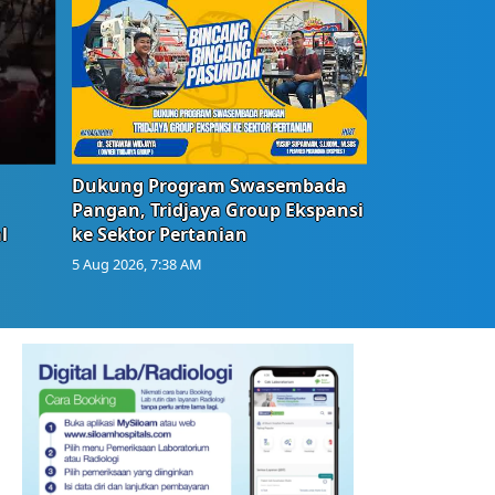
Dukung Program Swasembada
Pangan, Tridjaya Group Ekspansi
l
ke Sektor Pertanian
5 Aug 2026, 7:38 AM