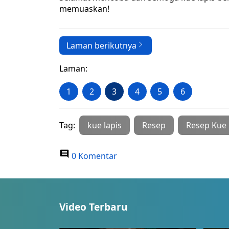
memuaskan!
Laman berikutnya
Laman:
1
2
3
4
5
6
Tag:
kue lapis
Resep
Resep Kue 
0 Komentar
Video Terbaru