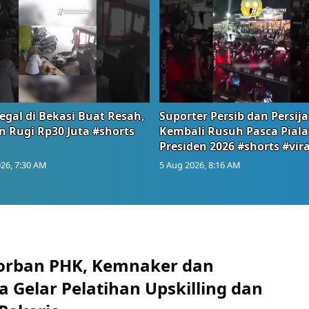
egal di Bekasi Buat Resah,
Suporter Persib dan Persija
n Rugi Rp30 Juta #shorts
Kembali Rusuh Pasca Piala
Presiden 2026 #shorts #vira
26, 7:30 AM
5 Aug 2026, 8:16 AM
orban PHK, Kemnaker dan
 Gelar Pelatihan Upskilling dan