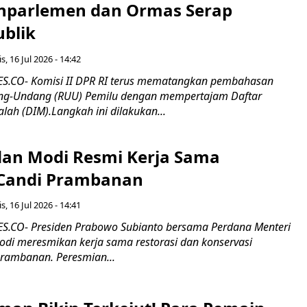
nparlemen dan Ormas Serap
ublik
s, 16 Jul 2026 - 14:42
.CO- Komisi II DPR RI terus mematangkan pembahasan
g-Undang (RUU) Pemilu dengan mempertajam Daftar
alah (DIM).Langkah ini dilakukan...
an Modi Resmi Kerja Sama
 Candi Prambanan
s, 16 Jul 2026 - 14:41
.CO- Presiden Prabowo Subianto bersama Perdana Menteri
odi meresmikan kerja sama restorasi dan konservasi
rambanan. Peresmian...