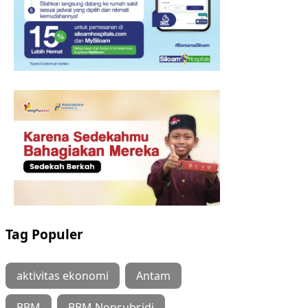
Tag Populer
aktivitas ekonomi
Antam
BBM
BBM Nonsubsidi