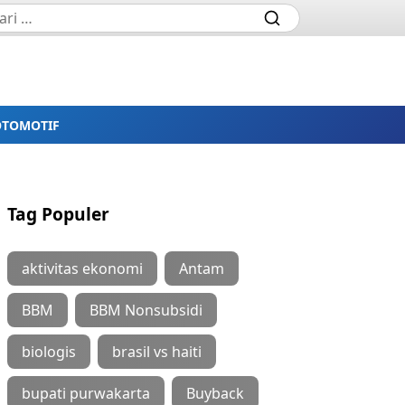
OTOMOTIF
Tag Populer
aktivitas ekonomi
Antam
BBM
BBM Nonsubsidi
biologis
brasil vs haiti
bupati purwakarta
Buyback