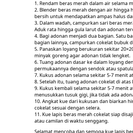
Rendam beras merah dalam air selama mini
Blender beras merah dengan air hingga 
bersih untuk mendapatkan ampas halus dan
Dalam wadah, campurkan sari beras merah,
Aduk rata hingga gula larut dan adonan t
Bagi adonan menjadi dua bagian. Satu ba
bagian lainnya, campurkan cokelat bubuk 
Panaskan loyang berukuran sekitar 20×20
minyak goreng agar adonan tidak lengket.
Tuang adonan dasar ke dalam loyang den
permukaannya dengan sendok atau spatula
Kukus adonan selama sekitar 5-7 menit 
Setelah itu, tuang adonan cokelat di ata
Kukus kembali selama sekitar 5-7 menit
menusukkan tusuk gigi, jika tidak ada ado
Angkat kue dari kukusan dan biarkan hi
cokelat sesuai dengan selera.
Kue lapis beras merah cokelat siap disa
atau camilan di waktu senggang.
Selamat mencoba dan semoga kue lapis bera