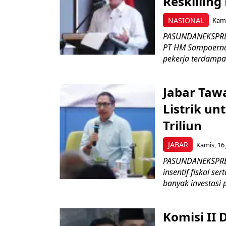
Reskilling
NASIONAL
Kami
PASUNDANEKSPRES
PT HM Sampoerna
pekerja terdampa
Jabar Tawa
Listrik un
Triliun
JABAR
Kamis, 16 
PASUNDANEKSPRES
insentif fiskal s
banyak investasi 
Komisi II