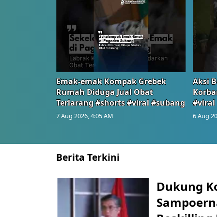
Emak-emak Kompak Grebek
Aksi B
Rumah Diduga Jual Obat
Korba
Terlarang #shorts #viral #subang
#viral
7 Aug 2026, 4:05 AM
6 Aug 20
Berita Terkini
Dukung K
Sampoerna