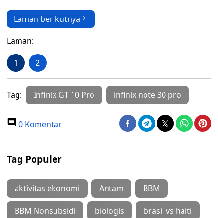
Laman berikutnya
Laman:
1
2
Tag:
Infinix GT 10 Pro
infinix note 30 pro
0 Komentar
Tag Populer
aktivitas ekonomi
Antam
BBM
BBM Nonsubsidi
biologis
brasil vs haiti