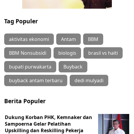
Tag Populer
aktivitas ekonomi
Antam
BBM
BBM Nonsubsidi
biologis
brasil vs haiti
bupati purwakarta
Buyback
buyback antam terbaru
dedi mulyadi
Berita Populer
Dukung Korban PHK, Kemnaker dan
Sampoerna Gelar Pelatihan
Upskilling dan Reskilling Pekerja