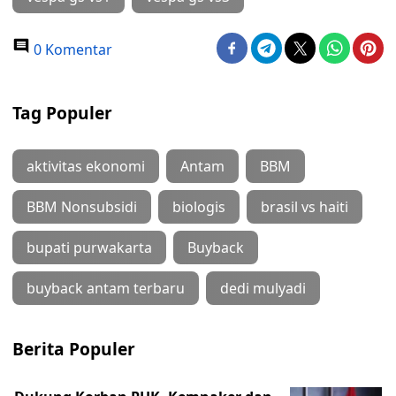
0 Komentar
Tag Populer
aktivitas ekonomi
Antam
BBM
BBM Nonsubsidi
biologis
brasil vs haiti
bupati purwakarta
Buyback
buyback antam terbaru
dedi mulyadi
Berita Populer