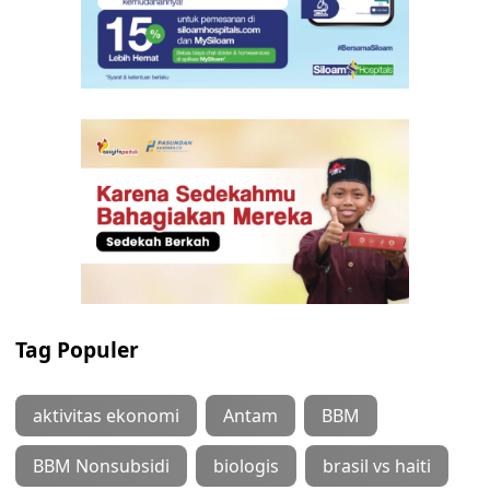
Tag Populer
aktivitas ekonomi
Antam
BBM
BBM Nonsubsidi
biologis
brasil vs haiti