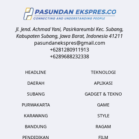
Jl. Jend. Achmad Yani, Pasirkareumbi
Kec. Subang,
Kabupaten Subang, Jawa Barat
,
Indonesia
41211
pasundanekspres@gmail.com
+6281280911913
+6289688232338
HEADLINE
TEKNOLOGI
DAERAH
APLIKASI
SUBANG
GADGET & TEKNO
PURWAKARTA
GAME
KARAWANG
STYLE
BANDUNG
RAGAM
PENDIDIKAN
FILM