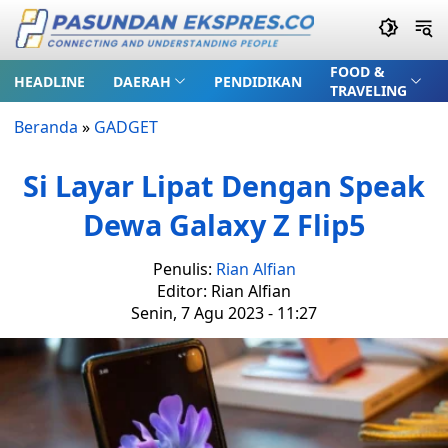
FOOD &
HEADLINE
DAERAH
PENDIDIKAN
TRAVELING
Beranda
»
GADGET
Si Layar Lipat Dengan Speak
Dewa Galaxy Z Flip5
Penulis:
Rian Alfian
Editor: Rian Alfian
Senin, 7 Agu 2023 - 11:27