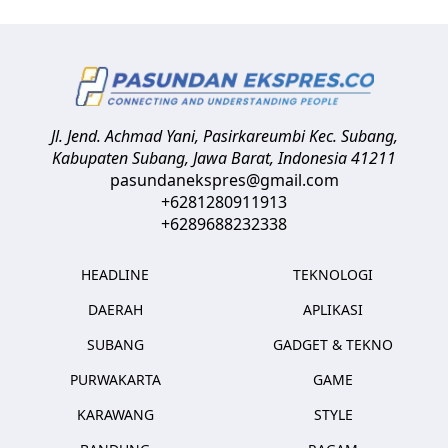
Jl. Jend. Achmad Yani, Pasirkareumbi
Kec. Subang,
Kabupaten Subang, Jawa Barat
,
Indonesia
41211
pasundanekspres@gmail.com
+6281280911913
+6289688232338
HEADLINE
TEKNOLOGI
DAERAH
APLIKASI
SUBANG
GADGET & TEKNO
PURWAKARTA
GAME
KARAWANG
STYLE