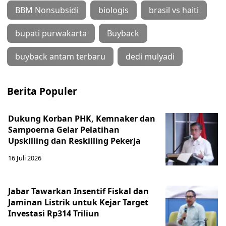
BBM Nonsubsidi
biologis
brasil vs haiti
bupati purwakarta
Buyback
buyback antam terbaru
dedi mulyadi
Berita Populer
Dukung Korban PHK, Kemnaker dan
Sampoerna Gelar Pelatihan
Upskilling dan Reskilling Pekerja
16 Juli 2026
Jabar Tawarkan Insentif Fiskal dan
Jaminan Listrik untuk Kejar Target
Investasi Rp314 Triliun