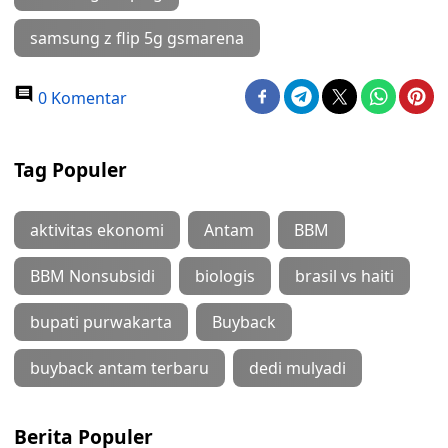
samsung z flip 5g gsmarena
0 Komentar
Tag Populer
aktivitas ekonomi
Antam
BBM
BBM Nonsubsidi
biologis
brasil vs haiti
bupati purwakarta
Buyback
buyback antam terbaru
dedi mulyadi
Berita Populer