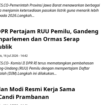
.CO-Pemerintah Provinsi Jawa Barat menawarkan berbagai
erta menjamin ketersediaan pasokan listrik guna menarik lebih
pada 2026.Langkah...
 DPR Pertajam RUU Pemilu, Gandeng
nparlemen dan Ormas Serap
ublik
s, 16 Jul 2026 - 14:42
.CO- Komisi II DPR RI terus mematangkan pembahasan
g-Undang (RUU) Pemilu dengan mempertajam Daftar
alah (DIM).Langkah ini dilakukan...
an Modi Resmi Kerja Sama
 Candi Prambanan