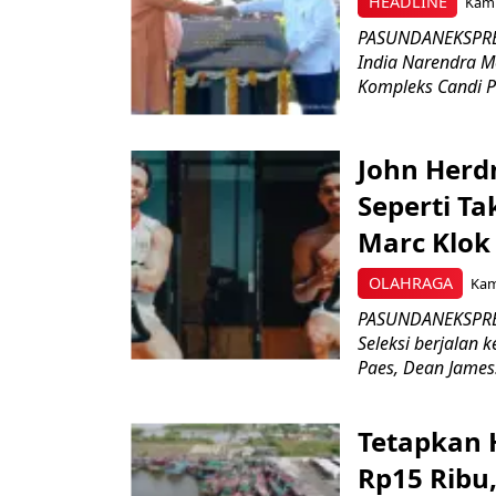
HEADLINE
Kami
PASUNDANEKSPRES
India Narendra M
Kompleks Candi P
John Herd
Seperti Ta
Marc Klok 
OLAHRAGA
Kami
PASUNDANEKSPRES
Seleksi berjalan
Paes, Dean James.
Tetapkan 
Rp15 Ribu,