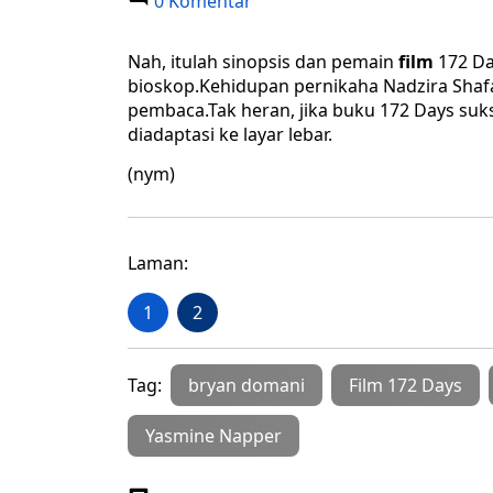
0 Komentar
Nah, itulah sinopsis dan pemain
film
172 Da
bioskop.Kehidupan pernikaha Nadzira Shaf
pembaca.Tak heran, jika buku 172 Days suks
diadaptasi ke layar lebar.
(nym)
Laman:
1
2
Tag:
bryan domani
Film 172 Days
Yasmine Napper