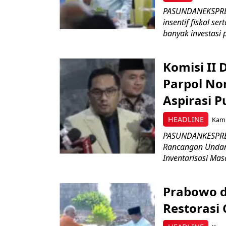
PASUNDANEKSPRES
insentif fiskal s
banyak investasi 
Komisi II
Parpol No
Aspirasi P
HEADLINE
Kami
PASUNDANKESPRES
Rancangan Undan
Inventarisasi Mas
Prabowo d
Restorasi