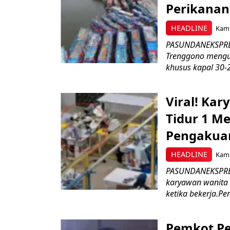
Perikanan
HEADLINE
Kami
PASUNDANEKSPRES
Trenggono meng
khusus kapal 30-2
Viral! Ka
Tidur 1 Me
Pengakua
HEADLINE
Kami
PASUNDANEKSPRES
karyawan wanita b
ketika bekerja.Pe
Pemkot Pe