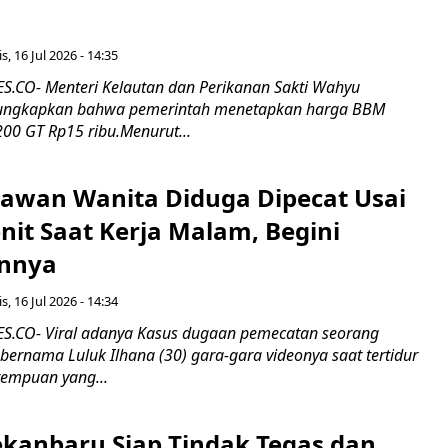
s, 16 Jul 2026 - 14:35
.CO- Menteri Kelautan dan Perikanan Sakti Wahyu
ungkapkan bahwa pemerintah menetapkan harga BBM
00 GT Rp15 ribu.Menurut...
ryawan Wanita Diduga Dipecat Usai
nit Saat Kerja Malam, Begini
nnya
s, 16 Jul 2026 - 14:34
.CO- Viral adanya Kasus dugaan pemecatan seorang
ernama Luluk Ilhana (30) gara-gara videonya saat tertidur
rempuan yang...
kanbaru Siap Tindak Tegas dan