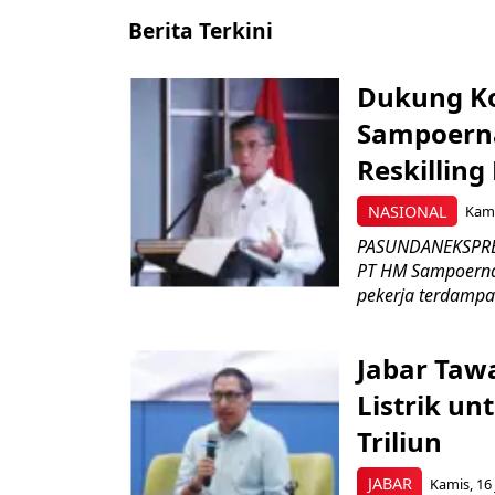
Berita Terkini
Dukung K
Sampoerna
Reskilling
NASIONAL
Kami
PASUNDANEKSPRES
PT HM Sampoerna
pekerja terdampa
Jabar Tawa
Listrik un
Triliun
JABAR
Kamis, 16 