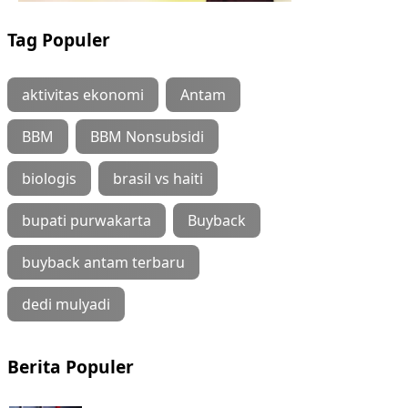
Tag Populer
aktivitas ekonomi
Antam
BBM
BBM Nonsubsidi
biologis
brasil vs haiti
bupati purwakarta
Buyback
buyback antam terbaru
dedi mulyadi
Berita Populer