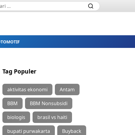
OTOMOTIF
Tag Populer
aktivitas ekonomi
Antam
BBM
BBM Nonsubsidi
biologis
brasil vs haiti
bupati purwakarta
Buyback