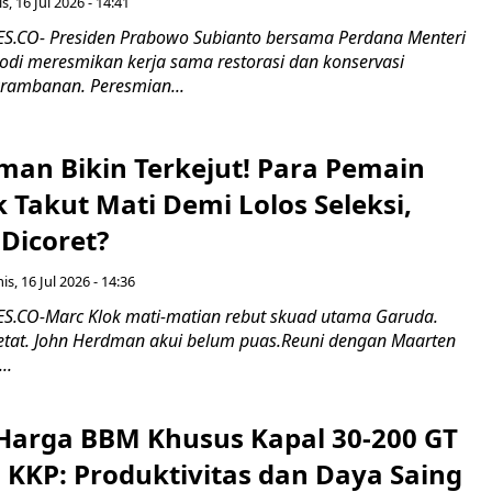
s, 16 Jul 2026 - 14:41
.CO- Presiden Prabowo Subianto bersama Perdana Menteri
odi meresmikan kerja sama restorasi dan konservasi
rambanan. Peresmian...
man Bikin Terkejut! Para Pemain
k Takut Mati Demi Lolos Seleksi,
Dicoret?
s, 16 Jul 2026 - 14:36
.CO-Marc Klok mati-matian rebut skuad utama Garuda.
 ketat. John Herdman akui belum puas.Reuni dengan Maarten
..
Harga BBM Khusus Kapal 30-200 GT
 KKP: Produktivitas dan Daya Saing