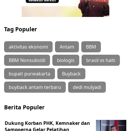
Tag Populer
aktivitas ekonomi
Antam
BBM
BBM Nonsubsidi
biologis
brasil vs haiti
bupati purwakarta
Buyback
buyback antam terbaru
dedi mulyadi
Berita Populer
Dukung Korban PHK, Kemnaker dan
Sampoerna Gelar Pelatihan