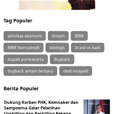
Tag Populer
aktivitas ekonomi
Antam
BBM
BBM Nonsubsidi
biologis
brasil vs haiti
bupati purwakarta
Buyback
buyback antam terbaru
dedi mulyadi
Berita Populer
Dukung Korban PHK, Kemnaker dan
Sampoerna Gelar Pelatihan
Upskilling dan Reskilling Pekerja