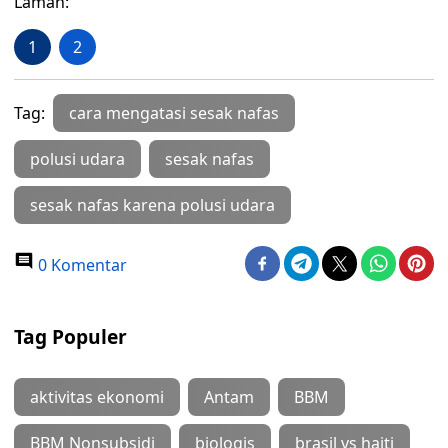
Laman:
1
2
Tag:
cara mengatasi sesak nafas
polusi udara
sesak nafas
sesak nafas karena polusi udara
0 Komentar
Tag Populer
aktivitas ekonomi
Antam
BBM
BBM Nonsubsidi
biologis
brasil vs haiti