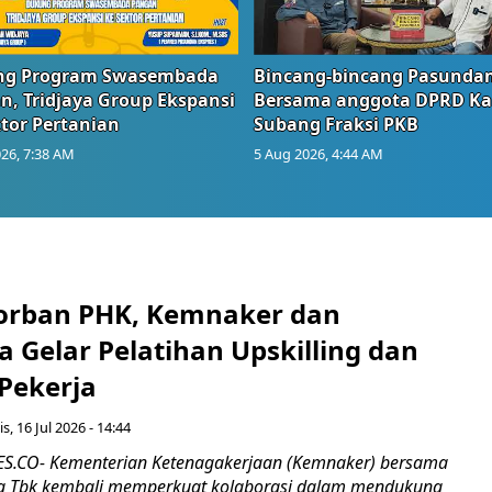
g Program Swasembada
Bincang-bincang Pasundan
n, Tridjaya Group Ekspansi
Bersama anggota DPRD Ka
tor Pertanian
Subang Fraksi PKB
26, 7:38 AM
5 Aug 2026, 4:44 AM
orban PHK, Kemnaker dan
 Gelar Pelatihan Upskilling dan
 Pekerja
s, 16 Jul 2026 - 14:44
.CO- Kementerian Ketenagakerjaan (Kemnaker) bersama
 Tbk kembali memperkuat kolaborasi dalam mendukung