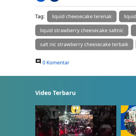
Tag:
liquid cheesecake terenak
liqui
liquid strawberry cheesecake saltnic
salt nic strawberry cheesecake terbaik
0 Komentar
Video Terbaru