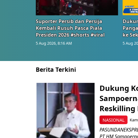
Suporter Persib dan Persija
Dukun
Kembali Rusuh Pasca Piala
Panga
Presiden 2026 #shorts #viral
ke Sek
5 Aug 2026, 8:16 AM
5 Aug 20
Berita Terkini
Dukung K
Sampoerna
Reskilling
NASIONAL
Kami
PASUNDANEKSPRES
PT HM Sampoerna