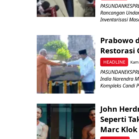
PASUNDANKESPRES
Rancangan Undan
Inventarisasi Mas
Prabowo d
Restorasi
HEADLINE
Kami
PASUNDANEKSPRES
India Narendra M
Kompleks Candi P
John Herd
Seperti Ta
Marc Klok 