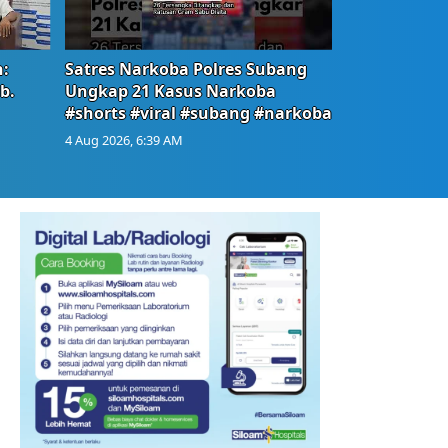
:
Satres Narkoba Polres Subang
b.
Ungkap 21 Kasus Narkoba
#shorts #viral #subang #narkoba
4 Aug 2026, 6:39 AM