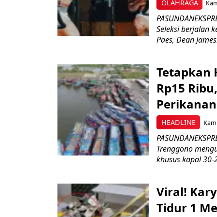
OLAHRAGA
Kami
PASUNDANEKSPRES
Seleksi berjalan
Paes, Dean James.
Tetapkan 
Rp15 Ribu,
Perikanan
HEADLINE
Kami
PASUNDANEKSPRES
Trenggono meng
khusus kapal 30-2
Viral! Ka
Tidur 1 Me