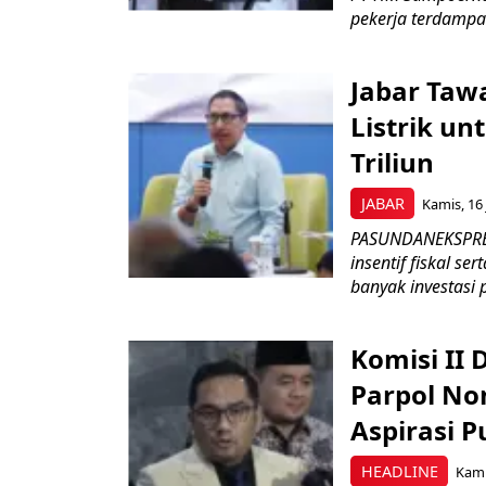
pekerja terdampa
Jabar Tawa
Listrik un
Triliun
JABAR
Kamis, 16 
PASUNDANEKSPRES
insentif fiskal s
banyak investasi 
Komisi II
Parpol No
Aspirasi P
HEADLINE
Kami