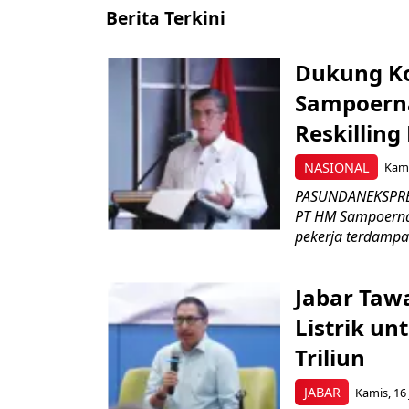
Berita Terkini
Dukung K
Sampoerna
Reskilling
NASIONAL
Kami
PASUNDANEKSPRES
PT HM Sampoerna
pekerja terdampa
Jabar Tawa
Listrik un
Triliun
JABAR
Kamis, 16 