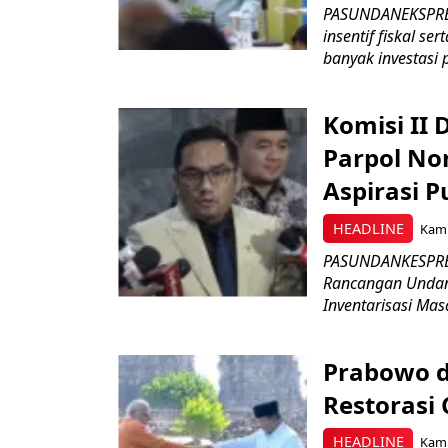
PASUNDANEKSPRES
insentif fiskal s
banyak investasi 
Komisi II
Parpol No
Aspirasi P
HEADLINE
Kami
PASUNDANKESPRES
Rancangan Undan
Inventarisasi Mas
Prabowo d
Restorasi
HEADLINE
Kami