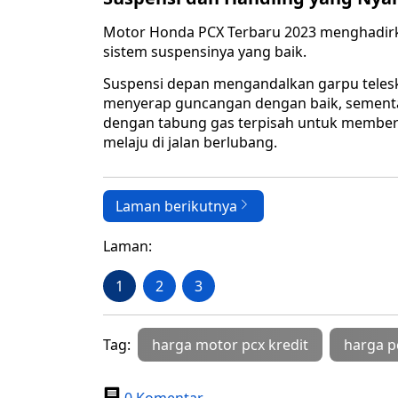
Motor Honda PCX Terbaru 2023 menghadirk
sistem suspensinya yang baik.
Suspensi depan mengandalkan garpu telesk
menyerap guncangan dengan baik, sement
dengan tabung gas terpisah untuk memberi
melaju di jalan berlubang.
Laman berikutnya
Laman:
1
2
3
Tag:
harga motor pcx kredit
harga p