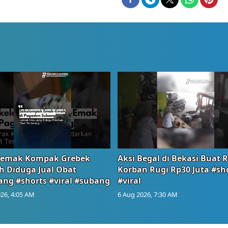
emak Kompak Grebek
Aksi Begal di Bekasi Buat 
 Diduga Jual Obat
Korban Rugi Rp30 Juta #sh
ang #shorts #viral #subang
#viral
26, 4:05 AM
6 Aug 2026, 7:30 AM