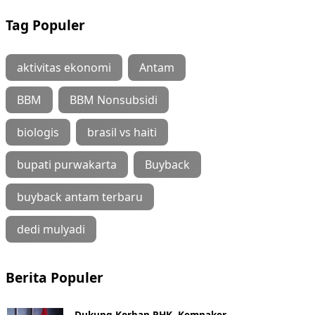
Tag Populer
aktivitas ekonomi
Antam
BBM
BBM Nonsubsidi
biologis
brasil vs haiti
bupati purwakarta
Buyback
buyback antam terbaru
dedi mulyadi
Berita Populer
Dukung Korban PHK, Kemnaker