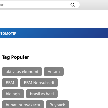
OTOMOTIF
Tag Populer
aktivitas ekonomi
Antam
BBM
BBM Nonsubsidi
biologis
brasil vs haiti
bupati purwakarta
Buyback