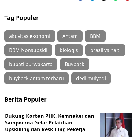
Tag Populer
aktivitas ekonomi
Antam
BBM
BBM Nonsubsidi
biologis
brasil vs haiti
bupati purwakarta
Buyback
buyback antam terbaru
dedi mulyadi
Berita Populer
Dukung Korban PHK, Kemnaker dan
Sampoerna Gelar Pelatihan
Upskilling dan Reskilling Pekerja