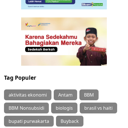
Tag Populer
aktivitas ekonomi
Antam
BBM
BBM Nonsubsidi
biologis
brasil vs haiti
bupati purwakarta
Buyback