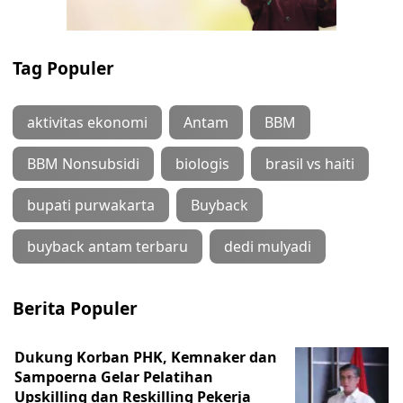
Tag Populer
aktivitas ekonomi
Antam
BBM
BBM Nonsubsidi
biologis
brasil vs haiti
bupati purwakarta
Buyback
buyback antam terbaru
dedi mulyadi
Berita Populer
Dukung Korban PHK, Kemnaker dan
Sampoerna Gelar Pelatihan
Upskilling dan Reskilling Pekerja