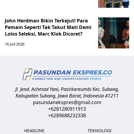
John Herdman Bikin Terkejut! Para
Pemain Seperti Tak Takut Mati Demi
Lolos Seleksi, Marc Klok Dicoret?
16 Juli 2026
Jl. Jend. Achmad Yani, Pasirkareumbi
Kec. Subang,
Kabupaten Subang, Jawa Barat
,
Indonesia
41211
pasundanekspres@gmail.com
+6281280911913
+6289688232338
HEADLINE
TEKNOLOGI