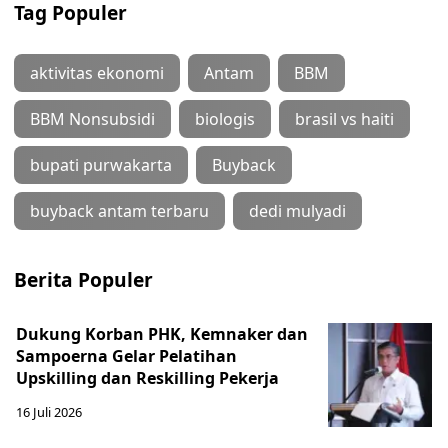
Tag Populer
aktivitas ekonomi
Antam
BBM
BBM Nonsubsidi
biologis
brasil vs haiti
bupati purwakarta
Buyback
buyback antam terbaru
dedi mulyadi
Berita Populer
Dukung Korban PHK, Kemnaker dan
Sampoerna Gelar Pelatihan
Upskilling dan Reskilling Pekerja
16 Juli 2026