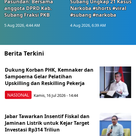
Pasundan: Bersama
Subang Ungkap 21 Kasus
anggota DPRD Kab.
Narkoba #shorts #viral
Subang Fraksi PKB
#subang #narkoba
5 Aug 2026, 4:44 AM
4 Aug 2026, 6:39 AM
Berita Terkini
Dukung Korban PHK, Kemnaker dan
Sampoerna Gelar Pelatihan
Upskilling dan Reskilling Pekerja
NASIONAL
Kamis, 16 Jul 2026 - 14:44
Jabar Tawarkan Insentif Fiskal dan
Jaminan Listrik untuk Kejar Target
Investasi Rp314 Triliun