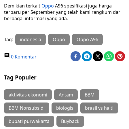
Demikian terkait
Oppo
A96 spesifikasi juga harga
terbaru per September yang telah kami rangkum dari
berbagai informasi yang ada.
Tag:
indonesia
Oppo
Oppo A96
0 Komentar
Tag Populer
aktivitas ekonomi
Antam
BBM
BBM Nonsubsidi
biologis
brasil vs haiti
bupati purwakarta
Buyback