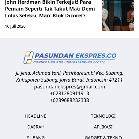
John Herdman Bikin Terkejut! Para
Pemain Seperti Tak Takut Mati Demi
Lolos Seleksi, Marc Klok Dicoret?
16 Juli 2026
Jl. Jend. Achmad Yani, Pasirkareumbi
Kec. Subang,
Kabupaten Subang, Jawa Barat
,
Indonesia
41211
pasundanekspres@gmail.com
+6281280911913
+6289688232338
HEADLINE
TEKNOLOGI
DAERAH
APLIKASI
SUBANG
GADGET & TEKNO